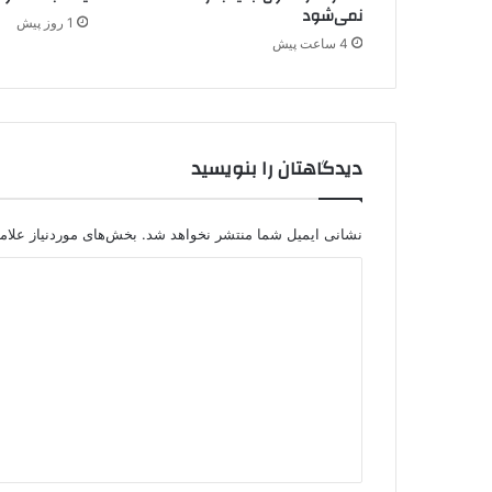
ه
نمی‌شود
1 روز پیش
ن
4 ساعت پیش
م
ا
ی
ن
د
دیدگاهتان را بنویسید
ه
کُ
ر
د
نشانی ایمیل شما منتشر نخواهد شد.
بخش‌های موردنیاز علام
د
ی
د
گ
ا
ه
*