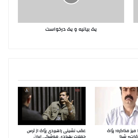
ن
ی
ه
و
یک بیانیه و یک درخواست
ی
ک
د
ر
خ
و
ا
س
ت
میز مذاکره؛ پژاک
عقب نشینی راهبردی پژاک از ترس
رات» شد!
حملات پهپادی موشکی ایران