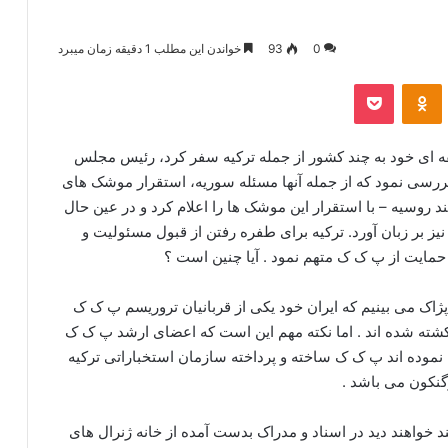
0
93
خواندن این مطلب 1 دقیقه زمان میبرد
‫VKonta
‫Odnoklassniki
پاکت
ای خود به چند کشور از جمله ترکیه سفر کرد، رئیس مجلس
بررسی نمود که از جمله آنها مسئله سوریه، استقرار موشک های
ند روسیه – با استقرار این موشک ها را اعلام کرد و در عین حال
نیز بر زبان آورد. ترکیه برای طفره رفتن از قبول مسئولیت و
حمایت از پ ک ک متهم نمود . آیا چنین است ؟
اک می بینیم که ایران خود یکی از قربانیان تروریسم پ ک ک
شته شده اند . اما نکته مهم این است که اعضای ارشد پ ک ک
ام نموده اند پ ک ک ساخته و پرداخته سازمان استخباراتی ترکیه
گنکون می باشد .
د خواهند دید در اسناد و مدراک بدست آمده از خانه ژنرال های