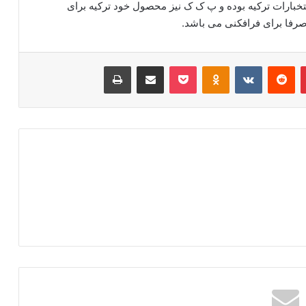
بارات ترکیه بوده و پ ک ک نیز محصول خود ترکیه برای
رفا برای فرافکنی می باشد.
‫پین‌ترست
‫رددیت
‫VKontakte
‫Odnoklassniki
پاکت
اشتراک گذاری از طریق ایمیل
چاپ