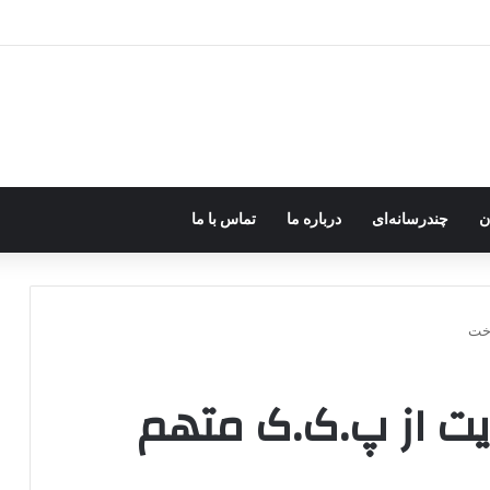
ره؛ پژاک یک‌شبه «دموکرات» شد!
ن
چندرسانه‌ای
درباره ما
تماس با ما
اخت
مایت از پ.ک.ک متهم