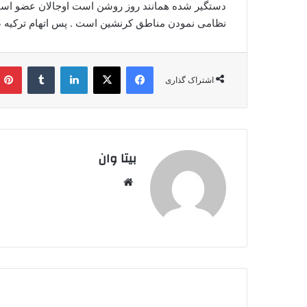
دستگیر شده همانند روز روشن است اوجالان عضو استخ
نظامی نمودن مناطق کرنشین است . پس اتهام ترکیه ص
فیس بوک
X
لینکدین
‫تامبلر
اشتراک گذاری
بیتا وان
وبس
ایت