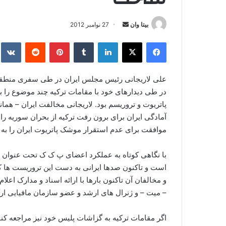
بیتا وان
ا
27 نوامبر 2012
ر
فیس بوک
X
لینکدین
‫تامبلر
‫پین‌ترست
‫رددیت
kte
س
ا
ل
علی لاریجانی رئیس مجلس ایران در طی سفری منطقه 
ا
در طی دیدارهای خود با مقامات ترکیه چند موضوع را 
ی
پاتریوت و تروریسم بود. لاریجانی مخالفت ایران – همان
م
آمادگی ایران برای برون رفت ترکیه از بحران سوریه را 
ی
موافقت برای عدم استقرار موشک پاتریوت ایران را به 
ل
با نگاهی کوتاه به عملکرد اعضای پ ک ک تحت عنوان پژ
است و تاکنون صدها ایرانی به دست این تروریست ها ک
و مخالفان آن تاکنون بارها با ارائه اسناد و مدارک اعل
– میت – و ژنرال های ارشد و عضو سازمان مافیایی ار
اگر مقامات ترکیه به گزاشات پلیس خود نیز مراجعه کنن