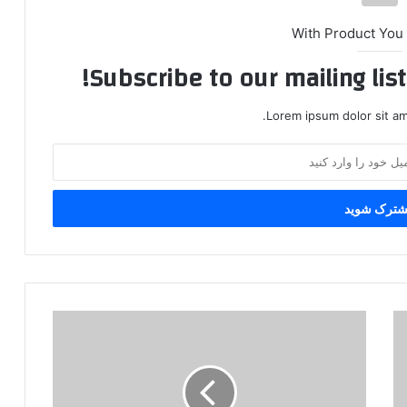
With Product You
Subscribe to our mailing lis
Lorem ipsum dolor sit am
ی
ک
ب
ی
ا