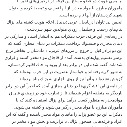
بيانيه‌يي هويت دو عضو مسلح اين فرقه در درگيري‌هاي اخير با
ا
مأموران مبارزه با مواد مخدر، از آنها تعريف و تمجيد كرده و بعنوان
ی
شهيد كردستان از آنها نام برده است.
م
انجمن بی تاوان آذربایجان غربی :بدنبال اعلام هويت كشته های پژاك
ی
بنام‌هاي رحمت و سليمان زودي متولدین شهر سردشت ،
ل
در رسانه‌ي اين فرقه، حزب دمكرات هم به انتشار اسناد و مداركي در
دنياي مجازي و فيسبوك پرداخت. دمكرات در دنياي مجازي گفته كه
اين دو برادر قبل از خروج از مرزهاي غربي، دامادشان را بخاطر نزاع
برسر تقسيم پول‌هاي بدست آمده از قاچاق موادمخدر كشته و فراري
شده‌اند. گفته شده اين دو برادر بعد از ورود به خاك اقليم كردستان،
به شهر كويه رفته‌اند و خواستار عضويت در اين حزب بوده‌اند كه
گزينش نشده‌اند و آنها نيز از روي ناچاري به پژاك پناه برده‌اند.
درادامه‌ي اين افشاگري‌ها در دنياي مجازي آمده كه اخيراً اين دو برادر
بارديگر به منطقه اعزام شده‌اند تا از تجارب خود در زمينه‌ي قاچاق
موادمخدر به منظور كسب درآمد براي پژاك استفاده كنند كه با
مأموران مبارزه با مواد مخدر درگير مي‌شوند و كشته مي‌شوند.
دمكرات اين دو عضو پژاك را مافياي مواد مخدر ناميده و گفته كه اين
افراد و فرقه‌هايي همچون پژاك، با تزانزيت و پخش مواد مخدر در