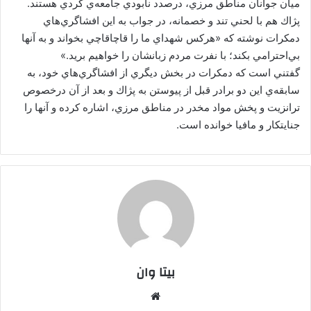
ميان جوانان مناطق مرزي، درصدد نابودي جامعه‌ي كُردي هستند.
پژاك هم با لحني تند و خصمانه، در جواب به اين افشاگري‌هاي
دمكرات نوشته كه «هركس شهداي ما را قاچاقاچي بخواند و به آنها
بي‌احترامي بكند؛ با نفرت مردم زبانشان را خواهيم بريد.»
گفتني است كه دمكرات در بخش ديگري از افشاگري‌هاي خود، به
سابقه‌ي اين دو برادر قبل از پيوستن به پژاك و بعد از آن درخصوص
ترانزيت و پخش مواد مخدر در مناطق مرزي، اشاره كرده و آنها را
جنايتكار و مافيا خوانده است.
بیتا وان
وبس