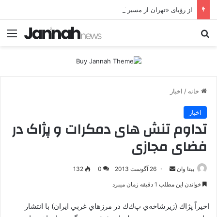
از رؤیای «تهران از مسیر کردستان» تا شکست پروژه موساد؛ جای خالی پژاک در یک سناریوی سوخته
جستجو برای
منو
خانه
/
اخبار
اخبار
تداوم تنش های دمکرات و پژاک در
فضای مجازی
بیتا وان
ا
26 آگوست 2013
0
132
ر
خواندن این مطلب 1 دقیقه زمان میبرد
س
ا
اخيراً پژاك (زيرشاخه‌ي پ‌ك‌ك در مرزهاي غربي ايران) با انتشار
ل