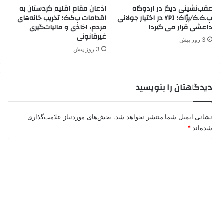
ا
عقب‌نشینی دیگر در اردوگاه
اذعان مقام اقلیم کردستان به
پ.ک.ک/پژاک؛ YPJ در اختیار جولانی
اقدامات پ‌ک‌ک؛ تخریب خانه‌های
ی
داعشی قرار می گیرد!
مردم، اخاذی و مالیات‌گیری
آ
غیرقانونی
ن
3 روز پیش
ر
3 روز پیش
ا
ت
ه
دیدگاهتان را بنویسید
د
ی
د
نشانی ایمیل شما منتشر نخواهد شد.
بخش‌های موردنیاز علامت‌گذاری
ک
شده‌اند
*
ر
د
د
ی
د
گ
ا
ه