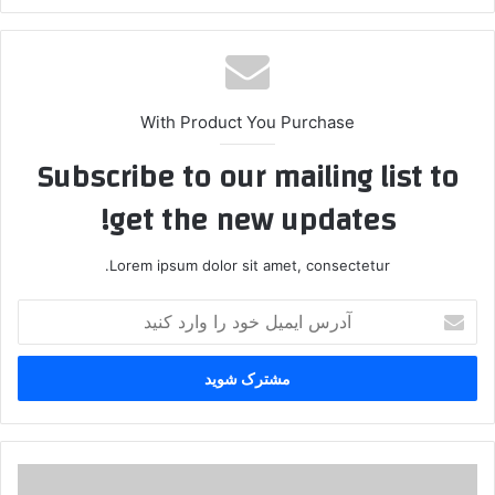
ایت
With Product You Purchase
Subscribe to our mailing list to
get the new updates!
Lorem ipsum dolor sit amet, consectetur.
آ
د
ر
س
ا
ی
م
ی
پ