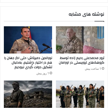
ر
د
ن
س
نوشته های مشابه
د
ت
ا
ا
ر
ن
د
ع
ر
ا
ق
پ
ک
ترور محمدعلی رحیم زاده توسط
نورالدین دمیرتاش: حتی اگر جهان را
ک
گروهک‌های تروریستی در اورامان
هم در اختیار داشتیم، به‌دنبال
و
تشکیل دولت کُردی نبودیم
1 ساعت پیش
ز
1 روز پیش
ی
ر
ش
ا
خ
ه
ه