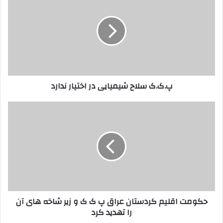
ل
.
خ
ک
و
.
د
ک
ر
س
ا
ل
و
ا
ا
ح
پ.ک.ک سلاح شیمیایی در اختیار ندارد
ر
ش
د
ی
ک
م
ح
ن
ی
ک
ی
ا
و
د
ی
م
ی
ت
د
ا
ر
ق
ا
ل
خ
ی
حکومت اقلیم کردستان عراق پ ک ک و زیر شاخه های آن
ت
م
را تهدید کرد
ی
ک
ا
ر