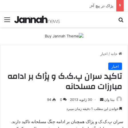
پژاک در پیچ آخر؛ قندیل که خاموش شود، شاخه ایرانی چه خواهد کرد؟
جستجو برای
منو
خانه
/
اخبار
اخبار
تاکید سران پ.ک.ک و پژاک بر ادامه
مبارزات مسلحانه
بیتا وان
ا
30 ژانویه 2013
0
94
ر
خواندن این مطلب 1 دقیقه زمان میبرد
س
ا
سران پ.ک.ک و پژاک همچنان بر ادامه جنگ مسلحانه تاکید دارند.
ل