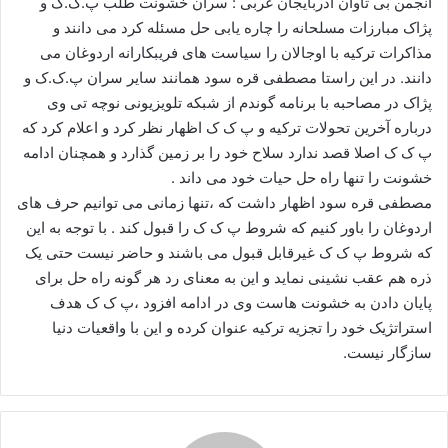
انجمن بی تاوان آذربایجان غربی : سران خشونت طلب پ.ک.ک و
ا
پژاک مبارزات مسلحانه را چاره یابی حل مسئله کرد می دانند و
ی
مذاکرات ترکیه با اوجالان را سیاست های فریبکارانه اردوغان می
م
دانند. در این راستا مصطفی قره سود همانند سایر سران پ.ک.ک و
ی
پژاک در مصاحبه با برنامه گوندم از شبکه تلویزیونی نوچه تی وی
ل
درباره آخرین تحولات ترکیه و پ ک ک اظهار نظر کرد و اعلام کرد که
پ ک ک اصلا قصد ندارد سلاح خود را بر زمین گذارد و همچنان ادامه
خشونت را تنها راه حل حیات خود می داند .
مصطفی قره سود اظهار داشت که ،تنها زمانی می توانیم حرف های
اردوغان را باور کنیم که شروط پ ک ک را قبول کند . با توجه به این
که شروط پ ک ک غیرقابل قبول می باشند و حاضر نیست حتی یک
ذره هم عقب نشینی نماید و این به معنای رد هر گونه راه حل برای
پایان دادن به خشونت هاست وی در ادامه افزود ،پ ک ک هدف
استراتژیک خود را تجزیه ترکیه عنوان کرده و این با واقعیات دنیا
سازگار نیست.