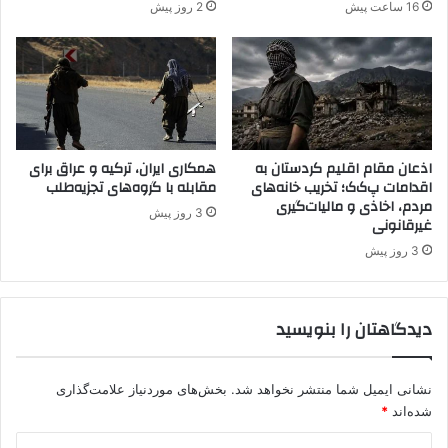
16 ساعت پیش
2 روز پیش
ب
ق
ت
ل
ی
د
ی
گ
اذعان مقام اقلیم کردستان به
همکاری ایران، ترکیه و عراق برای
اقدامات پ‌ک‌ک؛ تخریب خانه‌های
مقابله با گروه‌های تجزیه‌طلب
ر
مردم، اخاذی و مالیات‌گیری
ی
3 روز پیش
غیرقانونی
ر
خ
3 روز پیش
د
ه
د
دیدگاهتان را بنویسید
نشانی ایمیل شما منتشر نخواهد شد.
بخش‌های موردنیاز علامت‌گذاری
شده‌اند
*
د