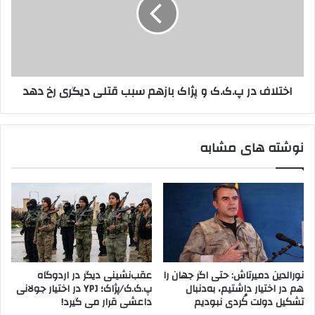
ک
ل
س
ا
ل
ف
ا
د
ح
ر
ب
پ
اختلاف در پ.ک.ک و پژاک بازهم سبب قتلی دیگری رخ دهد
ر
.
ز
ک
م
.
ی
ک
نوشته های مشابه
ن
و
م
پ
ی
ژ
گ
ا
ذ
ک
ا
ب
ر
ا
ن
ز
د
ه
نورالدین دمیرتاش: حتی اگر جهان را
عقب‌نشینی دیگر در اردوگاه
م
هم در اختیار داشتیم، به‌دنبال
پ.ک.ک/پژاک؛ YPJ در اختیار جولانی
س
تشکیل دولت کُردی نبودیم
داعشی قرار می گیرد!
ب