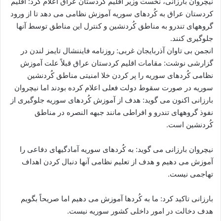
نیچروان بارزانی، نخست وزیر اقلیم کردستان عراق اعلام کرد: اقلیم
ا
کردستان عراق به کُردهای سوریه آموزش نظامی می دهد تا از ورود
ی
گروههای تندرو به مناطق کُردنشین و کنترل این مناطق توسط آنها
م
جلوگیری کنند.
ی
انجمن بی تاوان آذربایجان غربی: روزنامه فایننشال تایمز لندن در
ل
گزارشی نوشت: مقامات اقلیم کردستان عراق قبلاً علت آموزش
نظامی کُردهای سوریه را پر کردن خلا امنیتی مناطق کُردنشین
سوریه در صورت سقوط دولت فعلی اعلام کرده بودند اما نیچروان
بارزانی اکنون می گوید: هدف از آموزش کُردهای سوریه جلوگیری از
نفوذ گروههای تندرو و افراطی مانند جبهه النصره در مناطق
کُردنشین است.
نیچروان بارزانی می گوید: به کُردهای سوریه آمادگیهای دفاعی را
آموزش می دهیم و هدف از تعلیم نظامی آنها دنبال کردن اهداف
تهاجمی نیست.
بارزانی تاکید کرد: ما به کُردها آموزش می دهیم اما صریحاً بگویم
هدف دخالت در امور داخلی کشور سوریه نیست.