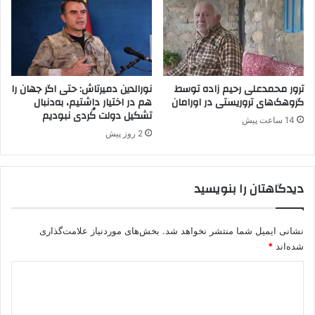
د
ر
و
ه
ک
ک
ر
ترور محمدعلی رحیم زاده توسط
نورالدین دمیرتاش: حتی اگر جهان را
د
گروهک‌های تروریستی در اورامان
هم در اختیار داشتیم، به‌دنبال
تشکیل دولت کُردی نبودیم
س
14 ساعت پیش
ت
2 روز پیش
ی
ز
پ
دیدگاهتان را بنویسید
ژ
ا
ک
نشانی ایمیل شما منتشر نخواهد شد.
بخش‌های موردنیاز علامت‌گذاری
شده‌اند
*
د
ی
د