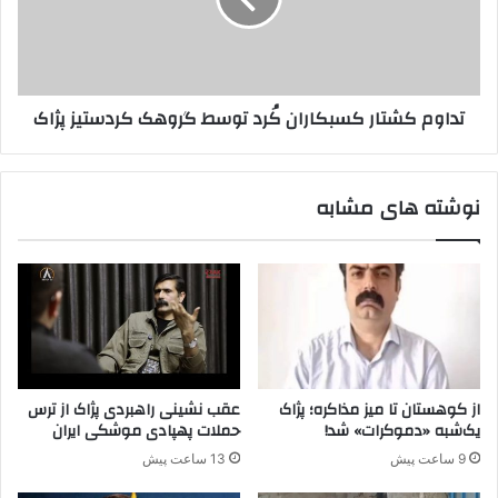
م
و
ک
ن
ش
ا
ت
س
ا
تداوم کشتار کسبکاران کُرد توسط گروهک کردستیز پژاک
ا
ر
س
ک
ی
س
ت
ب
نوشته های مشابه
ر
ک
ک
ا
ی
ر
ه
ا
گ
ن
ن
کُ
ج
ر
ا
د
ن
ت
از کوهستان تا میز مذاکره؛ پژاک
عقب نشینی راهبردی پژاک از ترس
د
و
یک‌شبه «دموکرات» شد!
حملات پهپادی موشکی ایران
ه
س
9 ساعت پیش
13 ساعت پیش
ش
ط
و
گ