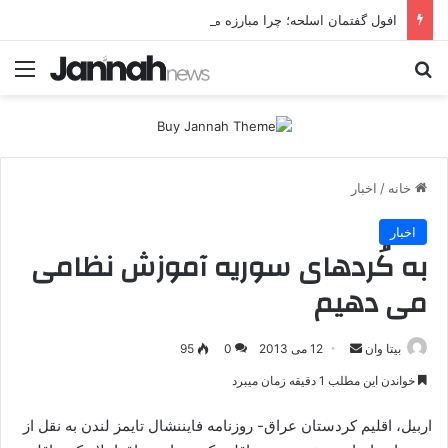
افول گفتمان اسلحه؛ چرا مبارزه مسلحانه در میان کردها اعتبار گذشته را ندارد؟
جستجو برای
منو
خانه
/
اخبار
اخبار
به کُردهای سوریه آموزش نظامی
می دهیم
بیتا وان
ا
12 می 2013
0
95
ر
خواندن این مطلب 1 دقیقه زمان میبرد
س
ا
اربیل، اقلیم کردستان عراق- روزنامه فایننشال تایمز لندن به نقل از
ل