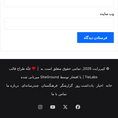
وب‌ سایت
© کپی‌رایت 2026, تمامی حقوق متعلق است به |
جَنَّة طراح قالب
TieLabs
| با افتخار توسط
SiteGround
میزبانی شده
خانه
اخبار
یادداشت روز
گزارشگر
فرهنگستان
چندرسانه‌ای
درباره ما
تماس با ما
فیس
X
یوتیوب
اینستاگرام