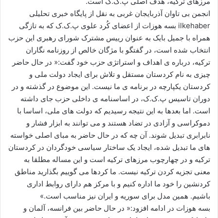
مرزهای ترکیه، هدف اصلی پ.ک.ک است.
ا
انجمن بی تاوان آذربایجان غربی به نقل از پایگاه خبری تحلیلی
ی
ilkehaber بسه هوزات از اعضای کُرد علوی پ.ک.ک که به تازگی
م
همراه با جمیل بایک به عنوان رییس مشترک شورای رهبری این حزب
ی
انتخاب شده است، در گفتگو با مژگان خالص از روزنامه نگاران
ل
ترکیه، درباره ی اهداف و استراتژی حزب خود گفت:« در حال حاضر
چیزی به نام کردستان مستقل و تلاش برای ایجاد دولت ملی و
کردستان یکپارچه در برنامه ی ما نیست. این موضوع در گذشته و در
دوران تاسیس پ.ک.ک، در اساسنامه ی داخلی حزب جای داشته
است. اما بعدها به این نتیجه رسیدیم که دولت های ملی، اساسا با
دموکراسی و آزادی در تضاد هستند و می توانند به ابزار فشار و
نابرابری تبدیل شوند. آن چه که در حال حاضر به مبای اصلی خواسته
های ما تبدیل شده، ایجاد یک ساختار سیاسی خودگردان در کردستان
ترکیه و در چهارچوب مرزهای ترکیه است و این مساله مطلقا به
معنی تجزیه کردن ترکیه نیست. ما کردها می گوییم بگذارید مناطق
کردنشین را خود ما اداره کنیم و با مرکز هم دارای روابط اداری
باشیم. همین مدل برای سوریه و ایران نیز مناسب است.»
بسه هوزات در ادامه افزود:« در حال حاضر بین فرانسه، آلمان و