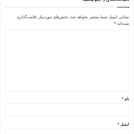
د
پ
ه
ژ
نشانی ایمیل شما منتشر نخواهد شد.
بخش‌های موردنیاز علامت‌گذاری
ا
ا
شده‌اند
*
س
ک
ت
د
ی
د
گ
ا
ه
*
نام
*
ایمیل
*