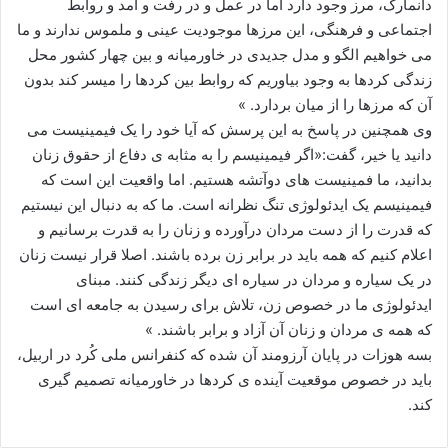
دانمارک، مرز وجود دارد اما در عمل و در رفت و آمد و روابط
اجتماعی و فرهنگی، این مرزها موجودیت عینی و ملموس ندارند و ما
می خواهیم الگو و مدل جدیدی در خاورمیانه و بین چهار کشور محل
زندگی کردها به وجود بیاوریم که روابط بین کردها را میسر کند بدون
آن که مرزها را از میان بردارد. »
وی همچنین در پاسخ به این پرسش که آیا خود را یک فیمینیست می
دانید یا خیر، گفت:«اگر فیمینیسم را به مثابه ی دفاع از حقوق زنان
بدانید، ما فمینیست های دوآتشه هستیم. اما واقعیت این است که
فیمینیسم یک ایدئولوژی تنگ نظرانه است. ما که به دنبال این نیستیم
که قدرت را از دست مردان درآورده و زنان را به قدرت برسانیم و
اعلام کنیم که همه باید در برابر زن برده باشند. اصلا قرار نیست زنان
در یک سیاره و مردان در سیاره ای دیگر زندگی کنند. مبنای
ایدئولوژی ما در خصوص زن، تلاش برای رسیدن به جامعه ای است
که همه ی مردان و زنان آن آزاد و برابر باشند. »
بسه هوزات در پایان آرزومند آن شده که کنفرانس ملی کُرد در اربیل،
باید در خصوص موقعیت آینده ی کردها در خاورمیانه تصمیم گیری
کند.