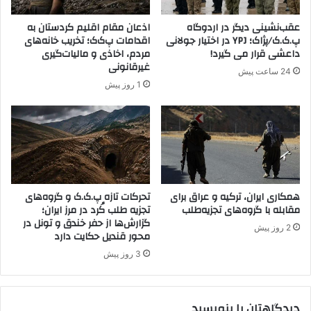
ا
م
ن
ر
عقب‌نشینی دیگر در اردوگاه
اذعان مقام اقلیم کردستان به
ه
ز
پ.ک.ک/پژاک؛ YPJ در اختیار جولانی
اقدامات پ‌ک‌ک؛ تخریب خانه‌های
ا
ی
داعشی قرار می گیرد!
مردم، اخاذی و مالیات‌گیری
ی
پ
غیرقانونی
24 ساعت پیش
س
ا
1 روز پیش
ی
و
ا
ه
س
د
ی
ر
ر
ح
ا
م
ب
ل
ه
همکاری ایران، ترکیه و عراق برای
تحرکات تازه پ.ک.ک و گروه‌های
ه
مقابله با گروه‌های تجزیه‌طلب
تجزیه طلب کُرد در مرز ایران؛
ح
ت
گزارش‌ها از حفر خندق و تونل در
ا
ر
2 روز پیش
محور قندیل حکایت دارد
ش
و
ی
ر
3 روز پیش
ه
ی
ر
س
ا
ت
دیدگاهتان را بنویسید
ن
ی