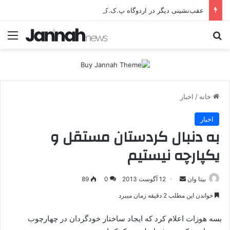
عقب‌نشینی دیگر در اردوگاه پ.ک.ک/پژاک؛ YPJ در اختیار جولانی داعشی قرار می گیرد!
جستجو برای
منو
خانه
/
اخبار
اخبار
به دنبال کردستان مستقل و
یکپارچه نیستیم
بیتا وان
ا
12 آگوست 2013
0
89
ر
خواندن این مطلب 2 دقیقه زمان میبرد
س
ا
بسه هوزات اعلام کرد که ایجاد ساختار خودگردان در چهارچوب
ل