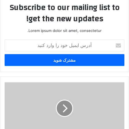
Subscribe to our mailing list to
get the new updates!
Lorem ipsum dolor sit amet, consectetur.
آ
د
ر
س
ا
ی
م
ی
ر
ل
ه
خ
ب
و
ر
د
ز
ر
ن
ا
د
و
ا