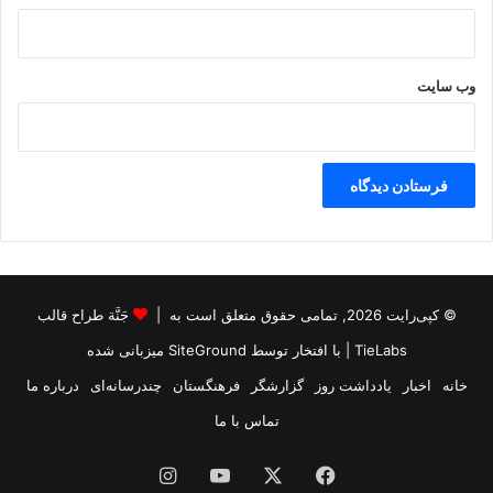
وب‌ سایت
© کپی‌رایت 2026, تمامی حقوق متعلق است به |
جَنَّة طراح قالب
TieLabs
| با افتخار توسط
SiteGround
میزبانی شده
خانه
اخبار
یادداشت روز
گزارشگر
فرهنگستان
چندرسانه‌ای
درباره ما
تماس با ما
فیس
X
یوتیوب
اینستاگرام