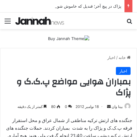
پژاک در پیچ آخر؛ قندیل که خاموش شود، شاخه ایرانی چه خواهد کرد؟
جستجو برای
منو
خانه
/
اخبار
اخبار
بمباران هوایی مواضع پ.ک.ک و
پژاک
بیتا وان
ا
18 نوامبر 2012
0
80
کمتر از یک دقیقه
ر
جنگنده های ارتش ترکیه مناطقی از شمال عراق و محل استقرار
س
فرقه پ.ک.ک و پژاک را به شدت بمباران کردند. حملات جنگنده های
ا
ارتش ترکیه دیشب ساعت 21:40 انجام گرفت ولی هنوز هیچ آماری
ل