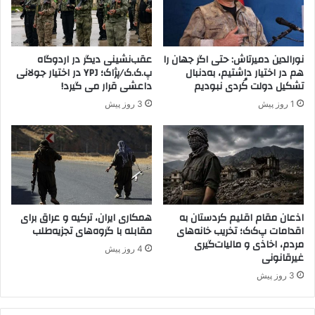
ت
و
ص
ا
ب
نورالدین دمیرتاش: حتی اگر جهان را
عقب‌نشینی دیگر در اردوگاه
غ
هم در اختیار داشتیم، به‌دنبال
پ.ک.ک/پژاک؛ YPJ در اختیار جولانی
ذ
تشکیل دولت کُردی نبودیم
داعشی قرار می گیرد!
ا
1 روز پیش
3 روز پیش
ش
د
.
اذعان مقام اقلیم کردستان به
همکاری ایران، ترکیه و عراق برای
اقدامات پ‌ک‌ک؛ تخریب خانه‌های
مقابله با گروه‌های تجزیه‌طلب
مردم، اخاذی و مالیات‌گیری
4 روز پیش
غیرقانونی
3 روز پیش