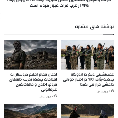
YPG از غرب فرات عبور کرده است
س
:
و
م
ر
ه
ی
م
نوشته های مشابه
ه
ت
ک
ر
ش
ی
ت
ن
ه
ع
ش
ا
د
م
«
ل
ا
ت
عقب‌نشینی دیگر در اردوگاه
اذعان مقام اقلیم کردستان به
ب
ق
پ.ک.ک/پژاک؛ YPJ در اختیار جولانی
اقدامات پ‌ک‌ک؛ تخریب خانه‌های
و
و
داعشی قرار می گیرد!
مردم، اخاذی و مالیات‌گیری
ر
ی
غیرقانونی
1 روز پیش
ا
ت
2 روز پیش
ت
پ
ب
.
ا
ک
ل
.