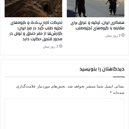
ح
ک
م
آ
ص
ک
ی
همکاری ایران، ترکیه و عراق برای
تحرکات تازه پ.ک.ک و گروه‌های
پ
»
مقابله با گروه‌های تجزیه‌طلب
تجزیه طلب کُرد در مرز ایران؛
ا
گزارش‌ها از حفر خندق و تونل در
س
ر
2 روز پیش
محور قندیل حکایت دارد
ر
ت
ک
ی
3 روز پیش
ر
ب
د
و
ه
د
دیدگاهتان را بنویسید
گ
/
ر
Y
و
P
نشانی ایمیل شما منتشر نخواهد شد.
بخش‌های موردنیاز علامت‌گذاری
ه
G
شده‌اند
*
ک
ا
ت
ز
د
ر
غ
و
ی
ر
ر
ب
د
ی
ف
گ