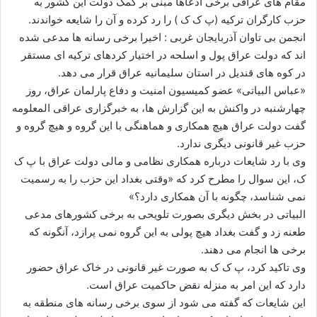
مقام های عراقی برخی ادعاها مبنی بر کمک دولت این کشور به
ا
حزب کارگران ترکیه (پ ک ک ) را رد کرده و آن را شایعه خواندند.
ی
انجمن بی تاوان آذربایجان غربی : اخیرا برخی رسانه ها مدعی شده
م
اند که دولت عراق پول و اسلحه در اختیار کردهای ترکیه ای مستقر
ی
در کوه های قندیل در استان سلیمانیه عراق قرار می دهد.
ل
«عباس البیاتی» عضو کمیسیون امنیت و دفاع پارلمان عراق، روز
چهارشنبه در واکنش به این گزارش ها، به خبرگزاری عراقی المعلومه
گفت دولت عراق هیچ همکاری و هماهنگی با این گروه و هیچ گروه و
حزب غیر قانونی دیگری ندارد.
وی با رد شایعات درباره همکاری نظامی و مالی دولت عراق با پ ک
ک، این سوال را مطرح کرد که «وقتی بغداد این حزب را به رسمیت
نمی شناسد، چگونه با آن همکاری دارد؟»
البیاتی در بخش دیگری بصورت تلویحی به برخی کشورهای مدعی
طعنه زد و گفت بغداد هیچ پولی به این گروه نمی پرازد، آنگونه که
برخی ها انجام می دهند.
وی تاکید کرد، پ ک ک به صورت غیر قانونی در خاک عراق حضور
دارد که این امر به منزله نقض حاکمیت عراق است.
این شایعات که گفته می شود از سوی برخی رسانه های منطقه به