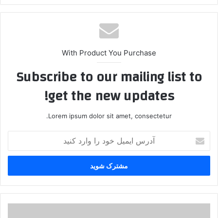
ایت
With Product You Purchase
Subscribe to our mailing list to
get the new updates!
Lorem ipsum dolor sit amet, consectetur.
آ
د
ر
س
ا
ی
م
ی
س
ل