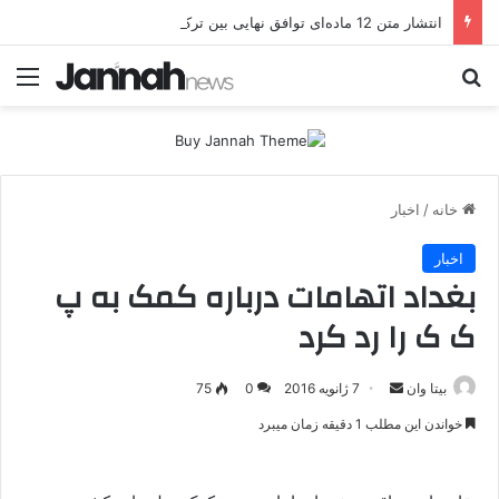
انتشار متن 12 ماده‌ای توافق نهایی بین ترکیه و پ.ک.ک
جستجو برای
منو
خانه
/
اخبار
اخبار
بغداد اتهامات درباره کمک به پ
ک ک را رد کرد
بیتا وان
ا
7 ژانویه 2016
0
75
ر
خواندن این مطلب 1 دقیقه زمان میبرد
س
ا
ل