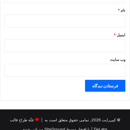
نام
*
ایمیل
*
وب‌ سایت
© کپی‌رایت 2026, تمامی حقوق متعلق است به |
جَنَّة طراح قالب
TieLabs
| با افتخار توسط
SiteGround
میزبانی شده