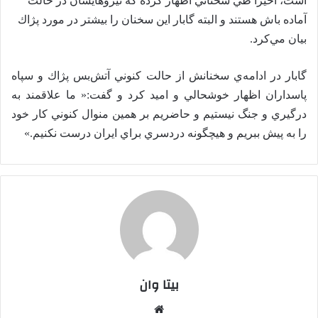
است، اخيراً طي سخناني اظهار كرده كه نيروهايشان در حالت
ا
آماده باش هستند و البته گابار اين سخنان را بيشتر در مورد پژاك
ی
بيان مي‌كرد.
م
ی
گابار در ادامه‌ي سخنانش از حالت كنوني آتش‌بس پژاك و سپاه
ل
پاسداران اظهار خوشحالي و اميد كرد و گفت:« ما علاقمند به
درگيري و جنگ نيستيم و حاضريم بر همين منوال كنوني كار خود
را به پيش ببريم و هيچگونه دردسري براي ايران درست نكنيم.»
بیتا وان
وبس