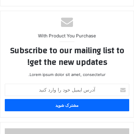
ایت
With Product You Purchase
Subscribe to our mailing list to
get the new updates!
Lorem ipsum dolor sit amet, consectetur.
آ
د
ر
س
ا
ی
م
ی
د