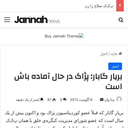
پ‌ک‌ک سلاح را زمین می‌گذارد؛ صلح یا تغییر زمین بازی؟
جستجو برای
منو
خانه
/
اخبار
اخبار
بریار گابار: پژاک در حال آماده باش
است
بیتا وان
ا
8 آگوست 2012
0
87
کمتر از یک دقیقه
ر
بريار گابار كه قبلاً عضو كورديناسيون پژاك بود و اكنون بيش از يك
س
ا
سال است كه عضو شوراي مديريت كنگره‌ي خلق يا همان پ‌ك‌ك
ل