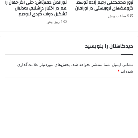
ترور محمدعلی رحیم زاده توسط
نورالدین دمیرتاش: حتی اگر جهان را
.
گروهک‌های تروریستی در اورامان
هم در اختیار داشتیم، به‌دنبال
تشکیل دولت کُردی نبودیم
ک
5 ساعت پیش
.
1 روز پیش
ک
و
پ
دیدگاهتان را بنویسید
ژ
ا
ک
نشانی ایمیل شما منتشر نخواهد شد.
بخش‌های موردنیاز علامت‌گذاری
شده‌اند
*
د
ی
د
گ
ا
ه
*