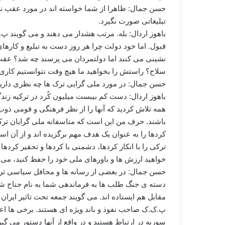
حسن جمال: ظاهرا از شما خواسته اند در مورد عقب نش
تبلیغاتی صورت نگیرد.
باهوز اردال: بله. مرتب هشدار می دهند و می گویند پ.
قبول. اما خود دولت چرا هر روز دست به تبلیغ و کاره
نشینی می کنند اما دولتمردان می پرسند چه شد؟ عقب نش
سلاح؟ راستش را بخواهید ما هیچ وقت نتوانستیم کاری 
حسن جمال: در مورد ملی گرایی ترک ها چه نظری دارید
باهوز اردال: دست کم بیبست میلیون کُرد در ترکیه زند
همه تلاش کردید که آنها را از نظر فرهنگی و قومی ذوب
باشند. حرف من این است که متاسفانه ملی گرایان تر
کردها را به عنوان یک هدف مهم برگزیده اند و از آن ا
ترکی را با انکار کردها، دشمنی با کردها و تحقیر کردها
خواهید ارزش ها و باورهای ملی خود را حفظ کنید، می 
حسن جمال: در بعضی از رسانه ها و محافل سیاسی ترک
دسته ی جنگ طلب ها به فرماندهی شما به نام جناح شا
مقابل هم ایستاده اند. می گویند جمعه تحت تاثیر ایرا
پ.ک.ک صاحب نفوذ و باند ویژه ای هستند. برخی ها اعل
سوریه در ارتباط هستید و در واقع از آنها دستور می گی