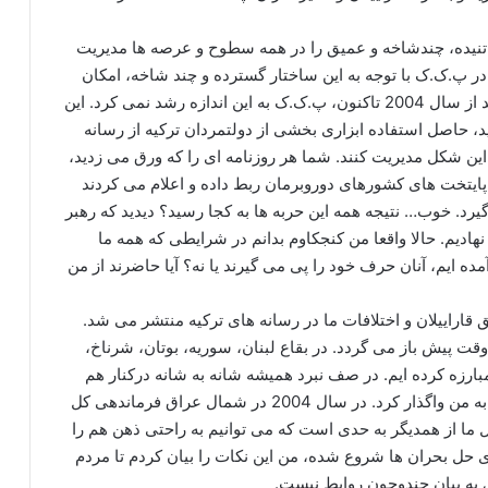
م تنیده، چندشاخه و عمیق را در همه سطوح و عرصه ها مدیریت
 در پ.ک.ک با توجه به این ساختار گسترده و چند شاخه، امکان
بروز اختلاف نظر و باندبازی وجود داشت، مطمئن باشید از سال 2004 تاکنون، پ.ک.ک به این اندازه رشد نمی کرد. این
، حاصل استفاده ابزاری بخشی از دولتمردان ترکیه از رسانه
این شکل مدیریت کنند. شما هر روزنامه ای را که ورق می زدید،
ه پایتخت های کشورهای دوروبرمان ربط داده و اعلام می کردند
یرد. خوب… نتیجه همه این حربه ها به کجا رسید؟ دیدید که رهبر
هادیم. حالا واقعا من کنجکاوم بدانم در شرایطی که همه ما
ده ایم، آنان حرف خود را پی می گیرند یا نه؟ آیا حاضرند از من
 قاراییلان و اختلافات ما در رسانه های ترکیه منتشر می شد.
قت پیش باز می گردد. در بقاع لبنان، سوریه، بوتان، شرناخ،
ارزه کرده ایم. در صف نبرد همیشه شانه به شانه درکنار هم
بودیم. او فرمانده ی من بود. بعدها فرماندهی نیروها را به من واگذار کرد. در سال 2004 در شمال عراق فرماندهی کل
ما از همدیگر به حدی است که می توانیم به راحتی ذهن هم را
ای حل بحران ها شروع شده، من این نکات را بیان کردم تا مردم
زی به بیان چندوچون روابط نیست.