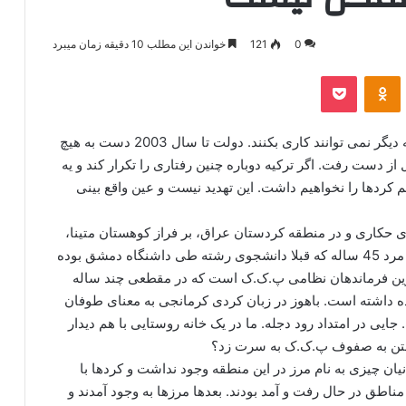
0
121
خواندن این مطلب 10 دقیقه زمان میبرد
‫VKonta
‫Odnoklassniki
پاکت
در سال 1999 عقب نشینی کردیم و دولت اعلام کرد که دیگر نمی توانند کاری بکنند. دولت تا سال 2003 دست به هیچ
بتی نزد و ما دوباره به ترکیه بازگشیتیم و4 سال از دست رفت. اگر ترکیه دوباره چنین رفتاری را تکرار کند و یه
م کردها را نخواهیم داشت. این تهدید نیست و عین واقع بینی
کاری و در منطقه کردستان عراق، بر فراز کوهستان متینا،
برای نخستین بار، باهوز اردال را از نزدیک می بینم. این مرد 45 ساله که قبلا دانشجوی رشته طی داشنگاه دمشق بوده
م ترین فرماندهان نظامی پ.ک.ک است که در مقطعی چند ساله
 داشته است. باهوز در زبان کردی کرمانجی به معنای طوفان
یی در امتداد رود دجله. ما در یک خانه روستایی با هم دیدار
وستن به صفوف پ.ک.ک به سرت زد؟
نیان چیزی به نام مرز در این منطقه وجود نداشت و کردها با
ناطق در حال رفت و آمد بودند. بعدها مرزها به وجود آمدند و