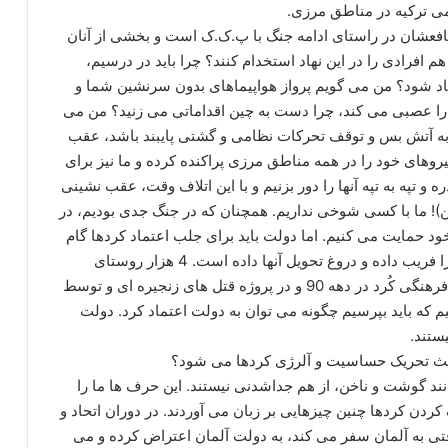
فعشان در راستای ادامه جنگ با پ.ک.ک است و بخشی از آنان
از هم افرادی را در این نهاد استخدام کنند؟ چرا باید در درسیم،
یجاد شود؟ من می گویم پرواز هواپیماهای بدون سرنشین شما و
ا را عصبی می کند، چرا دست به چین اقداماتی می زنید؟ من می
 به آتش بس و توقف تحرکات نظامی و گشتی پایبند باشد، عقب
یروهای خود را در همه مناطق مرزی پراکنده کرده و ما نیز برای
 و تپه به تپه آنها را دور بزنیم و با این اتلاف وقت، عقب نشینی
ن)! ما با کسی شوخی نداریم. همچنان که در جنگ جدی بودیم، در
د حمایت می کنیم. اما دولت باید برای جلب اعتماد کردها گام
جدی بردارد. دولت ترکیه از نود سال پیش مدام کردها را فریب داده و دروغ تحویل آنها داده است. 4 هزار روستای
کردنشین تخلیه شد. هزاران فعال سیاسی، اقتصادی و فرهنگی کُرد در دهه 90 و در پروژه قتل های زنجیره ای و توسط
م که باید بپرسیم چگونه می توان به دولت اعتماد کرد. دولت
ستند.
عث تحریک حساسیت و آلرژی کردها می شود؟
 مانند گوشت و ناخن، از هم جداشدنی نیستند. این حرف ها ما را
ردن کردها چنین چیزهایی بر زبان می آوردند. در دوران اتحاد و
قتی به آلمان سفر می کند، به دولت آلمان اعتراض کرده و می