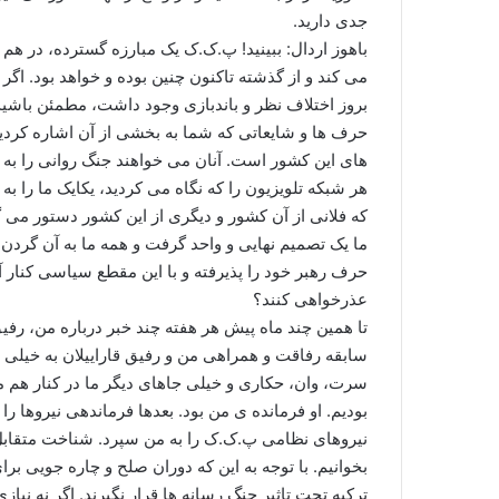
جدی دارید.
باهوز اردال: ببینید! پ.ک.ک یک مبارزه گسترده، در ه
می کند و از گذشته تاکنون چنین بوده و خواهد بود. اگر
حرف ها و شایعاتی که شما به بخشی از آن اشاره کردید
های این کشور است. آنان می خواهند جنگ روانی را به 
هر شبکه تلویزیون را که نگاه می کردید، یکایک ما را ب
که فلانی از آن کشور و دیگری از این کشور دستور می گ
ما یک تصمیم نهایی و واحد گرفت و همه ما به آن گردن ن
حرف رهبر خود را پذیرفته و با این مقطع سیاسی کنار آم
عذرخواهی کنند؟
تا همین چند ماه پیش هر هفته چند خبر درباره من، رفیق
سابقه رفاقت و همراهی من و رفیق قاراییلان به خیلی و
سرت، وان، حکاری و خیلی جاهای دیگر ما در کنار هم مب
نیروهای نظامی پ.ک.ک را به من سپرد. شناخت متقابل 
بخوانیم. با توجه به این که دوران صلح و چاره جویی بر
ترکیه تحت تاثیر جنگ رسانه ها قرار نگیرند. اگر نه نیا