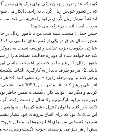
گوید که عدم تدریس زبان ترکی برای ترک های مقیم آ
که در کشور خودش زبان کُردی به راحتی انکار می شود
اند که آموزش زبان کُردی ترکیه را تجزیه می کند. م
موجب ایجاد اتحاد در ترکیه می شود؟
حسن جمال: صحبت نیمه شب من با باهوز اردال در خان
عمق شمال عراق در یکی از کمپ های نظامی پ.ک.ک به ح
عبارتی حکومت حزب عدالت و توسعه نسبت به دموکراتی
کند چه خواهد شد؟ آیا دوباره فعالیت مسلحانه را از س
باهوز اردال: 1- رهبر ما در خصوص اهمیت سی
باشد. 2- هر دو طرف باید از به کارگیری الفاظ شکس
پرهیز کنند 
افراطی پرهیز کنند. 4-
دوباره به ترکیه بازگشیتیم و4 سال
این پ.ک.ک بود که برای اقناع نیروهای خود فشار بیشت
شنیدید که وقتی من برای اقناع نیروها به منظور خروج 
پیش از هر چیز می پرسیدند؛ خوب؛ تکلیف رهبری چه 