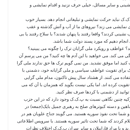
ینی و سایر مسائل، خیلی حرف نزنید و اقدام نمایشی و
ک.ک نباید حرکت نمایشی و تبلیغاتی انجام دهد. بسیار خوب
ای نمایشی می زند؟ نیروهای ما از آب و آتش گذشته و عقب
ینی کردند؟ واقعا رفتند یا پنهان شدند؟ با سلاح رفتند یا بی
انجام دهیم که مورد پسند دولت شما باشد.
؟ عواطف و رویکرد ملی گرایان ترک را چگونه می یبینید؟
گی می کند. می خواهید با این آدم ها چه کنید؟ من می پرسم آن
 کنید اما موفق نشدید. من نمی گویم ترک ها حق ندارند ملی گرا
ک برای تقویت عواطف سیاسی و ملی گرایانه خود، دشمنی با
ستفاده می کنند. از هشتاد سال پیش تاکنون، مدام ملی گرایی
 تقویت کرده اند. اما یکی نیست بگوید که همزمان با آن که می
توانید از دشمنی با کردها صرف نظر کنید.
یه چنین نگاهی نسبت به پ.ک.ک وجود دارد که در این حزب
هین و دسته کبوترهای صلح به رهبری جمیل بایک(جمعه) در
ن و شما تحت نفوذ سوریه هستید. می گویند جناح علویان هم در
ام کردند که شما تحت تاثیر سوریه هستند. با سرویس اطلاعاتی
رید و با مراد قاراییلان و سایر سران پ.ک.ک اختلاف نظرات