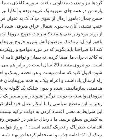
کردها نیز وضعیت متفاوتی یافتند. سوریه کاغذی به ما دا
پاره من در همه جای سوریه یک غریبه بودم و آنکارا نی
حسن جمال: باهوز اردال از سوی پ.ک.ک به عنوان فرما
عقب نشینی آنان به سوی شمال عراق معرفی شده است.
از روند موجود راضی هستید؟ سرعت خروج نیروها اید
باهوز اردال: پ.ک.ک موضوع آتش بس و خروج نیروها ر
کند اما صراحتا باید بگویم که در مورد مواضع و رویکرده
نه کاغذی برای ما امضا کرده، نه پیمان و توافق نامه ا
است. دو نیروی متضاد 29 سال است د
شود. قبول کنید که ساده نیست و هر لحظه ریسک و احتما
راه ارسال یادداشت و اعزام پیک، به همه نیروهایمان خ
هدفمند، سازماندهی شده و بدون شلیک یک گلوله به پایا
نیروهای وابسته به دولت درگیر نشوند راه و مسیر یک ساعته را دور زده
رهبر ما این مقطع سیاسی را با ابتکار عمل خود آغاز کر
این شرایط به معنی اعتماد کردن به دولت ترکیه نیست
اقدامات خطرناک و تح