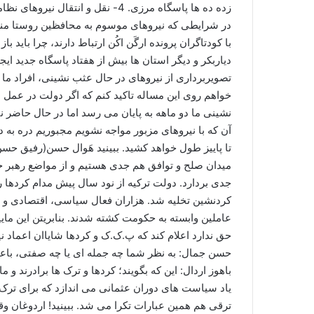
زده ده ها پاسگاه مرزی. 4- نقل و انتقال نیروهای نظامی ترکیه در مناطق مرزی.
در شرایطی که نیروهای موسوم به محافظین روستا منا
با کودتاگران پرونده ارگَن اکُن ارتباط دارند، چرا باید ب
دیاربکر و دیگر استان ها بیش از هفتاد پاسگاه جدید ا
تصویربرداری از نیروهای در حال عثب نشینی، افراد م
خواهم روی این مساله تاکید کنم که اگر دولت در عمل
نشینی ما دو ماهه به پایان می رسد اما در حال حاضر ن
آن که با نیروهای مزبور مواجه نشویم مجبوریم دره به دره
تا پاییز طول خواهد کشید. ببینید هَوال حسن(رفیق حس
میدان صلح و توافق هم جدی هستیم و از مواضع رهبر خو
عاملین وابسته به حکومت کشته شدند. بنابریتن این مایی
حق ندارد اعلام کند که پ.ک.ک و کردها شایاان اعماد نی
حسن جمال: به نظر شما چه جمله ای یا چه صفتی، با
باهوز اردال: این که بگویند؛ کردها و ترک ها برادرند و
یاد سیاست های دوران عثمانی می اندازد که برای ترک ک
ترقی هم همین عبارات تکرا می شد. ببینید! اردوغان و