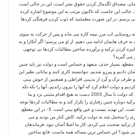
لمان، مصداق لگدمال کردن حقوق بشر است. این در حالی است
. جالب این جاست که تاکنون مرتب به این موضوع اشاره کرده
ن می پرسم: در این صورت مطمئنید که ذوب کردن فرهنگی کردها
ه روستایی لب مرز نیمه کاره می ماند و پس از حرکت به سوی
رف هایمان ادامه می دهیم. از او می پرسم؛ اگر آنکارا و به
زه کردن ترکیه و برآورده ساختن مطالبات کردها بی توجهی
ر می گیرید؟
اسی این مقطع، بسیار جدی، متعهد و حساس است و دولت نیز باید چنین
تشان دادیم و پیرزو شدیم، نتوانتسند کاری کنند و بیاناتی نظیر این
و این مرحله را برد – برد تلقی کنند. 3- هر دو طرف ترک و کُرد از بدبینی افراطی و همچنین از خوش بینی
 ما در سال 1999 عقب نشینی کردیم و دولت اعلام کرد که آنها را بیرون راندیم، آنها را تکه تکه
کردیم و دیگر نمی توانند کاری بکنند. به همین خاطر بود که دولت تا سال 2003 دست به هیچ اقدام مثبتی نزد و ما
 از دست رفت. اگر ترکیه دوباره چنین رفتاری را تکرار کند و یه مطالبات کردها توجه
نکند، باور کنید ما توان کنترل خشم کردها را نخواهیم داشت. این تهدید نیست و عین واقع بینی است. 5- در این مقطع،
ری را متحمل شد نه دولت ترکیه. کاش کنار من بودید و می
از ترکیه صحبت می کردم، کار ما اصلا آسان نبود. فرماندهان
می شود؟ این حساس ترین مساله همه ماست. قانع ساختن