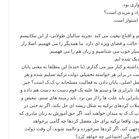
ری بود.
راد و مریدی است؟
 استوار است.
هم و اقناع تبعیت می کند. تجربه سالیان طولانی، از این مکانیسم
الت و فضای ویژه ای دارد. ما همدیگر را می فهمیم. اصلا راز
بسیار خوب می شناسیم و زبان هم را می فهمیم.
یک شده ایم.
داشته و کنار میز می گذارم. (با خنده) این مطلقا به معنی پایان
ت در برابر هر خواسته تحمیلی دولت ترکیه تسلیم شده و هر
ز معضل اصلی، پایان دادن به فعالیت مسلحانه پ.ک.ک است؟ خیر.
، نابرابری ها و ستم ها علیه یک قوم دست به دست هم داده و
این باید علت ها را از بین برد. باید زمینه های ستم، تبعیض و
معضلات کردهای ترکیه به شکل ریشه ای حل نکند، اگر نه حتی در
پ.ک.ک به میدان خواهند آمد. اگر حق آموزش به زبان مادری که
د، واقعا ترکیه برای حل معضل کردها چه گامی برخواهد
جهی کند، اگر کردها سرخورده و ناامید شوند، آن وقت دولت
خوردگی اجتماعی چه خواهد کرد؟