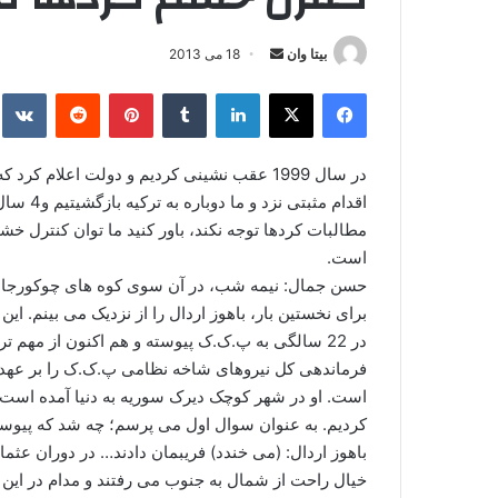
بیتا وان
ا
18 می 2013
ر
فیس بوک
X
لینکدین
‫تامبلر
‫پین‌ترست
‫رددیت
kte
س
ا
ل
ا
اقدام مث
ی
مطالبات کردها توجه نکند، باور کنید ما توان کنترل خش
م
است.
ی
حسن جمال: نیمه شب، در آن سوی کوه های چوکورجای ح
ل
در 22 سالگی به پ.ک.ک پیوسته و هم اکنون از مه
فرماندهی کل نیروهای شاخه نظامی پ.ک.ک را بر عهده
است. او در شهر کوچک دیرک سوریه به دنیا آمده است. جا
کردیم. به عنوان سوال اول می پرسم؛ چه شد که پی
باهوز اردال: (می خندد) فریبمان دادند… در دوران عثما
خیال راحت از شمال به جنوب می رفتند و مدام در این م