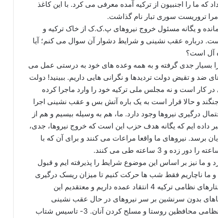
د که ما را اجنبیون از ترکیه آمده معرفی می کرد. با این کاغذ
ز مرا تروریست سوری تبار نام گذاشت.
نده و یگانه مسئول خروج نیروهای پ.ک.ک از خاک ترکیه و
 درباره عقب نشینی و شرایط دشوار آن سوال می کنم؛ آیا
ه آل است؟
ا بسیار جدی گرفته و به همه وعده های خود به درستی عمل می
ای ضد و تقیض دولت تردیدها و نگرانی هایی داریم. ببینید! دولت
ی در کار است و نه مجلس ملی ترکیه خود را وارد ماجرا کرده
ر برابر هم می جنگند و حالا قرار است به یک باره آتش بس و عقب نشینی اجرا
ل درگیری نیروها وجود دارد. ما، هم به وسیله بیسیم و هم از
بر داده ایم که یگانه هدف حزب این است که خروج نیروها، جدی،
ن برسد. نیروهای ما واقعا مراعات می کنند و برای آن که با
 و 3 ساعته طی می کنند.
د و ما نیز بر اساس این موضوع شرایط را پذیرفته ایم و قبول
 و ما ناچاریم فقط شب ها حرکت کنیم تا میزان ریسک درگیری
به کمترین سطح برسد. ما د رحال حاضر در خصوص رفتارهای نظامی ترکیه 4 انتقاد عمده داریم و معتقدیم این
ریک کننده است: 1- پرواز هواپیماهای بدون سرنشین بر سر نیروهای در حال عقب نشینی
پ.ک.ک. 2- ادامه جذب و استخدام کردها در نهاد شبه نظامی محافظین روستا و مسلح کردن آنان. 3- تاسیس شتاب