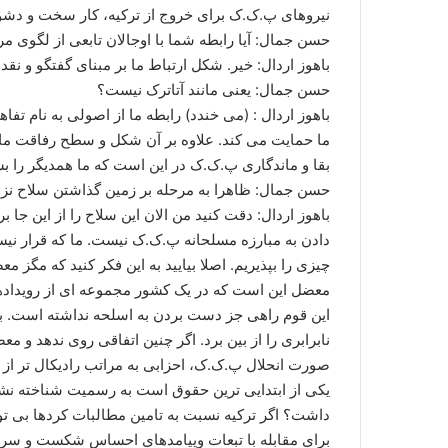
نیروهای پ.ک.ک برای خروج از ترکیه، کار سخت و دشوا
حسن جمال: آیا رابطه شما با اوجالان تابعی از لگوی م
باهوز اردال: خیر. شکل ارتباط ما بر مبنای گفتگو و نقد
حسن جمال: یعنی مانند آتاترک نیست؟
باهوز اردال : (می خندد) رابطه ما از اصولی به نام تفا
ما حمایت می کند. علاوه بر آن شکل و سطح رفاقت ما ح
بقا و ماندگاری پ.ک.ک در این است که ما همدیگر را 
حسن جمال: ظاهرا به مرحله بر زمین گذاشتن سلاح نزد
باهوز اردال: دقت کنید من الان این سلاح را از این جا بر
دادن به مبارزه مسلحانه پ.ک.ک نیست. ما که قرار نیس
چیزی را بپذیریم. اصلا بیایید به این فکر کنید که مگ
معضل این است که در یک کشور مجموعه ای از رویدادها
این قوم راهی جز دست بردن به اسلحه نداشته است. بنابر
نابرابری را از بین برد. اگر چنین اتفاقی روی ندهد و 
صورت انحلال پ.ک.ک، احزابی به مراتب رادیکال تر از 
یکی از ابتدایی ترین حقوق است به رسمیت شناخته نشو
داشت؟ اگر ترکیه نسبت به تامین مطالبات کردها بی تو
برای مقابله با تبعات وپیامدهای احساس شکست و سر