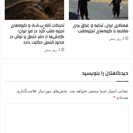
و
د
ا
ه
س
ا
ت
همکاری ایران، ترکیه و عراق برای
تحرکات تازه پ.ک.ک و گروه‌های
م
مقابله با گروه‌های تجزیه‌طلب
تجزیه طلب کُرد در مرز ایران؛
ا
ا
گزارش‌ها از حفر خندق و تونل در
و
ی
2 روز پیش
محور قندیل حکایت دارد
ج
ل
ا
ن
3 روز پیش
ل
د
ا
ب
ن
ه‌
دیدگاهتان را بنویسید
ب
ط
ه
و
ک
ر
نشانی ایمیل شما منتشر نخواهد شد.
بخش‌های موردنیاز علامت‌گذاری
م
م
شده‌اند
*
ی
س
س
ا
د
ی
ل
ی
و
م
ن
ت‌
د
ب
آ