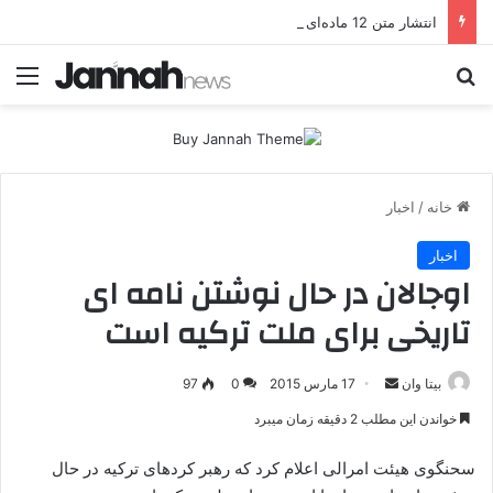
انتشار متن 12 ماده‌ای توافق نهایی بین ترکیه و پ.ک.ک
جستجو برای
منو
خانه
/
اخبار
اخبار
اوجالان در حال نوشتن نامه ای
تاریخی برای ملت ترکیه است
بیتا وان
ا
17 مارس 2015
0
97
ر
خواندن این مطلب 2 دقیقه زمان میبرد
س
ا
سحنگوی هیئت امرالی اعلام کرد که رهبر کردهای ترکیه در حال
ل