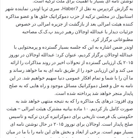
نوشتن نامه ای بسیار با اهمیت برای ملت ترکیه است.
ا
به گزارش کردپرس به نقل از Haber7، سری ثریا اوندر، نماینده شهر
ی
استانبول در مجلس ترکیه از حزب دموکراتیک خلق ها و عضو مذاکره
م
کننده هیئت امرالی بعد از بازگشت از جزیره امرالی در خصوص
ی
جزئیات دیدار با عبدالله اوجالان رهبر دربند پ.ک.ک مصاحبه
ل
مطبوعاتی برگزار کرد.
اوندر ضمن اشاره به این که جلسه بسیار گسترده و پرمحتوایی با
عبدالله اوجالان برگزار کردیم، عنوان کرد: عبدالله اوجالان در نوروز
۲۰۱۵ یک ارزیابی گسترده از تحولات اخیر در روند مذاکرات را ارائه
می کند و این ارزیابی خود را از طریق نامه ای به ما خواهد رساند و
ما آن را با شما و تمام افکار عمومی دنیا سهیم خواهیم شد. در این
نامه به حل و فصل دموکراتیک مسائل موجود و راه هایی که به صلح
پایدار منجر خواهد شد پرداخته شده است.
وی افزود: درهای یک مذاکره را که به نتیجه منتهی خواهد شد به
صورت کامل باز کردیم. ۱۰ ماده بیانیه مشترک هیئت امرالی – هیئت
حکومتی یک فرصت تاریخی برای دموکراتیزه کردن ترکیه و تاسیس
صلح پایدار است. اوجالان برای نوروز ۲۰۱۵ در حال نوشتن نامه ای
بسیار مهم است. برخی از ابعاد و بخش های این نامه را با ما در میان