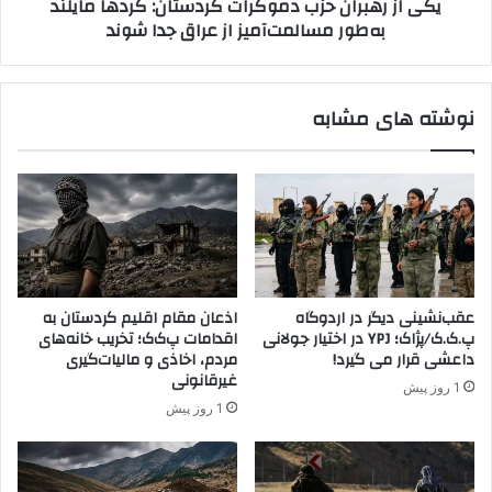
یکی از رهبران حزب دموکرات کردستان: کُردها مایلند
:
ا
به‌طور مسالمت‌آمیز از عراق جدا شوند
۶
ن
۳
ح
م
ز
ا
ب
نوشته های مشابه
د
د
ه
م
ب
و
س
ک
ت
ر
ه
ا
ا
ت
م
ک
ن
ر
عقب‌نشینی دیگر در اردوگاه
اذعان مقام اقلیم کردستان به
ی
د
پ.ک.ک/پژاک؛ YPJ در اختیار جولانی
اقدامات پ‌ک‌ک؛ تخریب خانه‌های
ت
س
داعشی قرار می گیرد!
مردم، اخاذی و مالیات‌گیری
ی
ت
غیرقانونی
1 روز پیش
ب
ا
1 روز پیش
ا
ن
د
:
ر
کُ
خ
ر