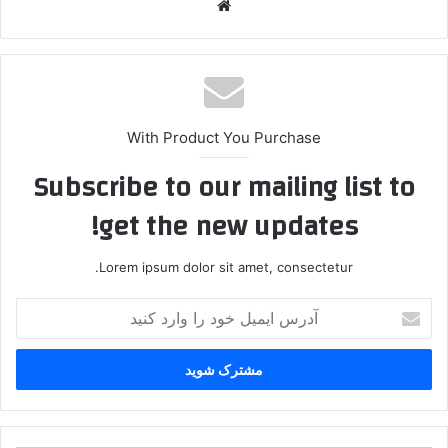
وبس
ایت
With Product You Purchase
Subscribe to our mailing list to
get the new updates!
Lorem ipsum dolor sit amet, consectetur.
آ
د
ر
س
ا
ی
م