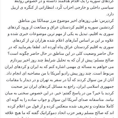
کردهای سوریه را یک اقدام هدفمند دانسته و در خصوص روابط
ا
سیاسی داخلی و خارجی احزاب کُرد، انتظاراتی از کنگره ی اربیل
ی
دارد.
م
کردپرس: طی روزهای اخیر موضوع مرز سِمالکا بین مناطق
ی
کردنشین سوریه و اقلیم کردستان عراق و ممانعت از ورود کردهای
ل
سوری به اقلیم، تبدیل به یکی از مهم ترین موضوعات خبری شده و
علاوه بر این بر اساس آمارهای اعلام شده هزاران تن از کردهای
سوری به اقلیم کردستان عراق پناه آورده اند. لطفا بفرمایید که در
حال حاضر وضعیت کلی در این مناطق در حال حاضر چگونه است؟
صالح مسلم: پیش از آن که به تحلیل شرایط چند روز اخیر بپردازم
می خواهم به مساله ی مهمی اشاره کنم که به ایران و کردهای ایران
مربوط است. چند روز پیش رادیو آمریکا با من مصاحبه ای انجام داد.
آنان از من سوال کردند که آیا در سفر به تهران و در دیدار با مقامات
جمهوری اسلامی ایران، راجع به مسائل کردهای ایران نیز صحبت
کردید یا خیر؟ من در پاسخ گفتم: خیر. در این خصوص سخنی به میان
نیامد. متاسفانه صدای آمریکا این سوال و جواب ساده را به گونه ای
کاملا متفاوت و تحریف شده منعکس کرده و از قول من اعلام کرده
اند که صالح مسلم رهبر حزب اتحاد دموکراتیک گفته که ما هیچ علاقه