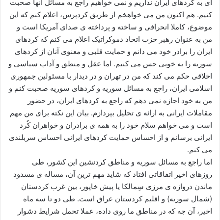
ای به کردهای ایران نداریم و نمی خواهیم راجع به مسائل آنها صحبت
کنیم. هم اکنون من می خواهخم از طریق کردپرس، اعلام کنم که این
موضوع، کاملا انحرافی و ساخته و پرداخته ی صدای آمریکا است و
من به عنوان رهبر حزب اتحاد دموکراتیک اعلام می کنم که کردهای
ایران را برادر خود می دانم و حمایت قلبی و معنوی آنان از کردهای
سوریه را به خوبی حس می کنیم. اما عقل و منطق و آداب سیاسی و
اخلاقی حکم می کند که من در تهران و در دیدار با مسئولین جمهوری
اسلامی ایران، راجع به مسائل سوریه و کردهای سوریه صحبت کنم و
من به خود اجازه نمی دهم که راجع به کردهای ایران، در حضور
مقاملات ایرانی به ارائه ی تحلیل بپردازم. بیان این نکته برای من مهم
است و می خواهم سلام خود را به همه ی برادران و خواهران کُرد
ایرانی برسانم و از احساس حمایت کردهای ایرانی احساس سربلندی
می کنم.
اما راجع به مسائل سوریه و مناطق کردنشین این کشور، طی
روزهای اخیر اتفاقاتی افتاد که شاید مهم ترین آن، مساله ی مسدود
ماندن دروازه ی مرزی سِمالکا یا پیش خاپور، بین غرب کردستان
(شمال سوریه) و اقلیم کردستان عراق است. طی دو تا سه ماه
اخیر، آن چه که در مناطق ما روی داده، عملا تحمل شرایط دشوار