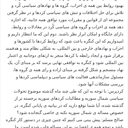
بهبود روابط بین همه ی احزاب، گروه ها و نهادهای سیاسی کُرد و
تلاش برای حل اختلافات و تنش های سیاسی کردها و در نظر گرفتن
مجموعه ای از قوانین و مقررات مورد توافق همه جانبه، که اجازه
دهد همه ی احزاب و گروه های سیاسی کُرد در معادلات و روابط،
دارای جایگاه و امکان ابراز نظر باشند. دوم این که ما انتظار داریم و
امیدواریم که این کنگره باعث شود که روابط کردها با کشورها و
احزاب و نهادهای خارجی و بین المللی، به شکلی نظام مند و هدفمند
برقرار شود و ایجاد رابطه با کردها منجر به ارتقای دوجانبه ی اعتبار
بین المللی شود و کنگره به توافقی نهایی برسد که بر مبنای آن، یک
نهاد منسجم و شکل گرفته بر مبنای اراده و رای همه ی گروه ها،
مسئول سازماندهی فعالیت های سیاسی و دیپلماسی کردها و
بررسی مشکلات آنها شود.
کردپرس: با توجه به این که طی چند ماه گذشته موضوع تحولات
سیاسی شمال سوریه و مطالبات کردهای سوریه برجسته تر از
گذشته شده، آیا شما توقع دارید که در بیانیه ی پایانی کنگره، در
خصوص مساله ی شمال سوریه نکته ی خاصی گنجانده شود؟
صالح مسلم: پیش بینی می کنیم که چنین چیزی در دستور کار کنگره
باشد و توجه همه ی اعضا نیز به این مساله جلب شده است. ما