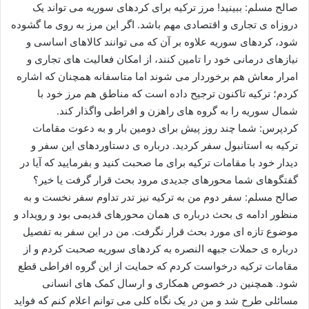
صالح مسلم: ببینید! مرز ترکیه برای کردهای سوریه می تواند یک
دروزاه ی تجاری و اقتصادی مهم باشد. اگر این مرز به روی ما گشوده
شود، کردهای سوریه علاوه بر آن که می توانند کالاهای اساسی و
نیازهای درمانی خود را تامین کنند، از امکان فعالیت های تجاری و
امرار معاش هم برخوردار می شوند اما متاسفانه همچنان که اشاره
کردم؛ ترکیه تاکنون ترجیح داده است که مناطق هم مرز خود با
شمال سوریه را به گروه های راهزن و افراطی واگذار کند.
کردپرس: شما چند روز پیش برای دومین بار و به دعوت مقامات
ترکیه به استانبول سفر کردید. درباره ی دستاوردهای این سفر و
دیدار خود با مقامات ترکیه برای ما صحبت کنید و بفرمایید که آیا در
گفتگوهای شما محورهای جدیدی مرود بحث قرار گرفت یا خیر؟
صالح مسلم: سفر دوم من به ترکیه نیز تدر تداوم سفر نخست و به
منظور ادامه ی بحث درباره ی همان محورهای قدیمی بود و رویداد و
موضوع تازه ای مورد بحث قرار نگرفت. من در این سفر به تفصیل
درباره ی حملات جبهه النصره به کردهای سوریه صحبت کردم و از
مقامات ترکیه درخواست کردم که حمایت از این گروه افراطی قطع
شود. همچنین در خصوص همکاری و ارسال کمک های انسانی
مسائلی طرح شد و من در یک نگاه کلی می توانم اعلام کنم که فواید