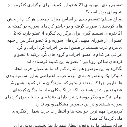
تقسیم بندی سهمیه ی 21 عضو این کمیته برای برگزاری کنگره به چه
شیوه ای بوده است؟
صالح مسلم: تقسیم بندی بر اساس میزان جمعیت هر کدام از بخش
های کردستان صورت گرفته و در حاضر کردهای سوریه در کمیته ی
21 نفره ی تصمیم گیری برای برگزاری کنگره 4 عضو دارند که 2
عضو آن از شورای میهنی کردهای سوریه و 2 عضو دیگر نیز از جبهه
ی مردم غرب هستند. بر هیمن اساس احزاب کُرد ایرانی و کُرد
عراقی هر کدام 5 عضو، احزاب و گروه های کُرد ترکیه 6 عضو و
کردهای ساکن اروپا نیز 1 عضو به این کمیته فرستاده اند.
بگذارید به این موضوع هم اشاره کنم که ما به عنوان حزب اتحاد
دموکراتیک و عضو جبهه ی مردم غرب، اعتراضی به این سهمیه بندی
ها نداریم. چرا که معتقد نیستیم که نمایندگان ما در کمیته همین 4
عضو تعیین شده هستند، بلکه در نگاه کلی ما، نمانیدگان کردهای
ایران، ترکیه و دیگر دوستان نیز، دارای دغدغه ی حفظ حقوق کردهای
سوریه هستند و در این خصوص مشکلی وجود ندارد.
کردپرس: مهم ترین خواسته ها و انتظارات حزب شما از کنگره ی
ملی کردها کدامند؟
صالح مسلم: ما دو توقع و انتظار مهم داریم: نخست؛ تلاش برای