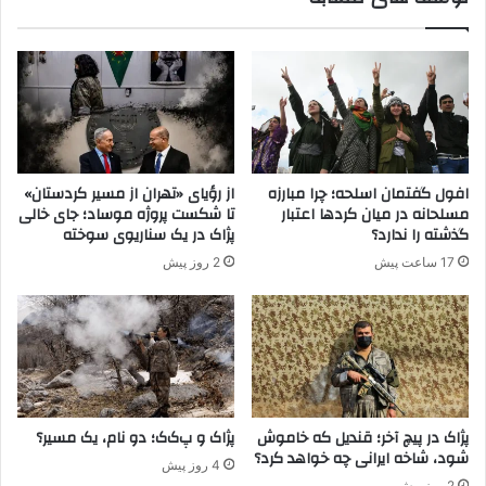
ت
ر
ل
و
و
ه
ی
ک
ز
ه
ی
ا
و
ی
ن
ض
افول گفتمان اسلحه؛ چرا مبارزه
از رؤیای «تهران از مسیر کردستان»
کُ
د
مسلحانه در میان کردها اعتبار
تا شکست پروژه موساد؛ جای خالی
ر
ا
گذشته را ندارد؟
پژاک در یک سناریوی سوخته
د
ن
17 ساعت پیش
2 روز پیش
ز
ق
ب
ل
ا
ا
ن
ب
ر
ر
ا
ا
ت
د
ع
ر
پژاک در پیچ آخر؛ قندیل که خاموش
پژاک و پ‌ک‌ک؛ دو نام، یک مسیر؟
ط
شود، شاخه ایرانی چه خواهد کرد؟
م
4 روز پیش
ی
ن
2 روز پیش