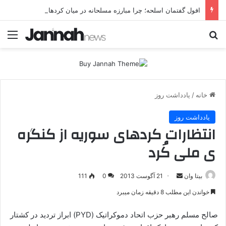
افول گفتمان اسلحه؛ چرا مبارزه مسلحانه در میان کردها اعتبار گذشته را ندارد؟
جستجو برای
منو
خانه
/
یادداشت روز
یادداشت روز
انتظارات کردهای سوریه از کنگره
ی ملی کُرد
بیتا وان
ا
21 آگوست 2013
0
111
ر
خواندن این مطلب 8 دقیقه زمان میبرد
س
ا
صالح مسلم رهبر حزب اتحاد دموکراتیک (PYD) ابراز تردید در کشتار
ل