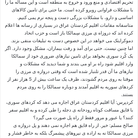
تحریم اقتصادی و منع ورود و خروج به منطقه است و این مساله ما را
با مشکلات فراوانی روبرو کرده است. ما حتی برای تامین کالاهای
اساسی و دارو، با مشکلات بزرگی دست و پنجه نرم یمی کنیم.
متاسفانه مقامات اقلیم کردستان عراق در بسیاری از رسانه ها اعلام
کرده اند که دروزاه ی مرزی سِمالکا باز است و حزب اتحاد
دموکرایتک می خواهد در این خصوص دست به تبلیغات منفی بزند.
اما چنین نیست. حتی برای آمد و رفت بیماران، مشکل وجود دارد. اگر
یک کُرد سوری بخواهد برای تامین نیازهای ضروری خود از سمالکا
وارد اقلیم شود راه بر او می بندند و شما دیدید که مشکلات و
نیازهای ما آن قدر تلنبار شده است که وقتی دروازه ی مرزی را
موقتا به روی مردم گشودند، ظرف یک ساعت بیش از 5 هزار نفر از
کردهای سوریه به اقلیم آمدند و دوباره سمالکا را به روی مردم
بستند.
کردپرس: آیا اقلیم کردستان عراق اجازه می دهد که کردهای سوری،
با قایق مسافت کوتاه رودخانه ی دجله را طی کرده و به اقلیم سفر
کنند؟ یا عبور و مرور فقط از راه پل صورت می گیرد؟
صالح مسلم: خیر. از راه قایق هم اجازه نمی دهند و پل دروازه ی
مرزی سمالکا نه به اراده ی نیروهای پیشمرگ بلکه به خاطر فشار و