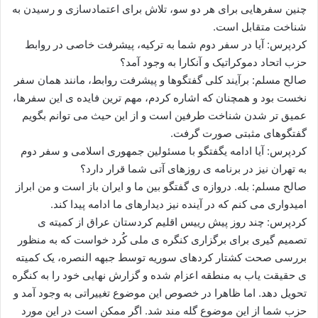
چنین سفرهایی برای هر دو سو، تلاش برای اعتمادسازی و رسیدن به
شناخت متقابل است.
کردپرس: آیا در سفر دوم شما به ترکیه، پیشرفت خاصی در روابط
حزب اتحاد دموکراتیک و آنکارا به وجود آمد؟
صالح مسلم: برآیند کلی گفتگوها و پیشرفت روابط، مانند همان سفر
نخست بود و همچنان که اشاره کردم، مهم ترین فایده ی این سفرها،
عمیق تر شدن شناخت طرفین است و از این حیث می توانم بگویم
گفتگوهای مثبتی صورت گرفت.
کردپرس: آیا ادامه یگفتگو با مسئولین جمهوری اسلامی و سفر دوم
به تهران نیز در برنامه ی روزهای آتی شما قرار دارد؟
صالح مسلم: بله. دروازه ی گفتگو بین ما و ایران باز است و من ابراز
امیدواری می کنم که در آینده نیز دیدارهای ما ادامه پیدا کند.
کردپرس: چند روز پیش رییس اقلیم کردستان عراق از کمیته ی
تصمیم گیری برای برگزاری کنگره ی ملی کُرد خواست که به منظور
بررسی صحت کشتار کردهای سوریه توسط جبهه النصره، یک کمیته
ی حقیقت یاب به منطقه اعزام شده و گزارش نهایی خود را به کنگره
تحویل دهد. اما ظاهرا در خصوص این موضوع تغییراتی به وجود آمد و
حزب شما از این موضوع گله مند شد. اگر ممکن است در این مورد