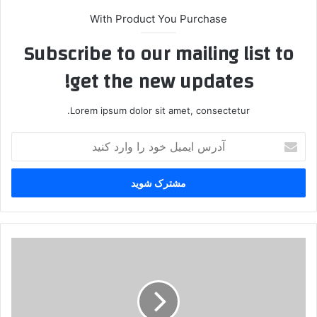
With Product You Purchase
Subscribe to our mailing list to
get the new updates!
Lorem ipsum dolor sit amet, consectetur.
آ
د
ر
س
ا
ی
م
ی
د
ل
ا
خ
ن
و
م
د
ا