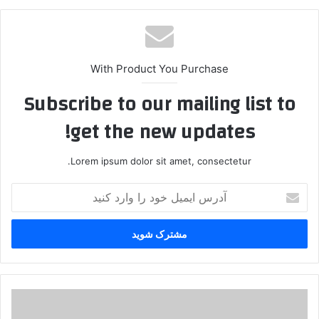
With Product You Purchase
Subscribe to our mailing list to
get the new updates!
Lorem ipsum dolor sit amet, consectetur.
آ
د
ر
س
ا
ی
م
ی
ا
ل
م