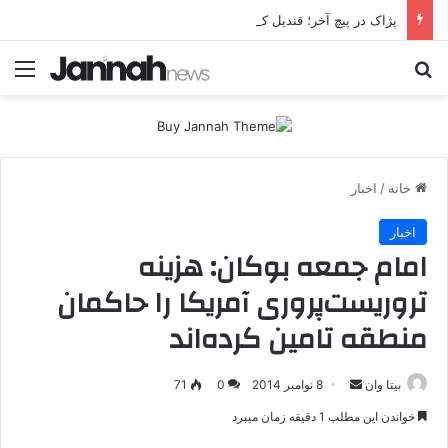
پژاک در پیچ آخر؛ قندیل که خاموش شود، شاخه ایرانی چه خواهد کرد؟
جستجو برای
منو
خانه
/
اخبار
اخبار
امام جمعه بوکان: هزینه
تروریست‌پروری آمریکا را حاکمان
منطقه تامین کرده‌اند
بیتا وان
ا
8 نوامبر 2014
0
71
ر
خواندن این مطلب 1 دقیقه زمان میبرد
س