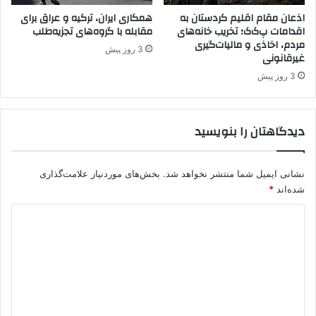
ه‌
ک
اذعان مقام اقلیم کردستان به
همکاری ایران، ترکیه و عراق برای
ه
اقدامات پ‌ک‌ک؛ تخریب خانه‌های
مقابله با گروه‌های تجزیه‌طلب
ت
مردم، اخاذی و مالیات‌گیری
ا
ر
3 روز پیش
غیرقانونی
آ
و
غ
ر
3 روز پیش
ا
ی
ز
س
ش
ت
دیدگاهتان را بنویسید
و
ی
د
ه
س
نشانی ایمیل شما منتشر نخواهد شد.
بخش‌های موردنیاز علامت‌گذاری
ت
شده‌اند
*
ن
د
د
ی
د
گ
ا