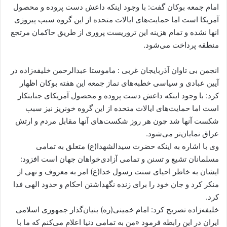
ا
امام جمعه بوکان گفت: با وجود اینکه داعش دست پروده و محصول
ل
آمریکا است اما حمایت‌های ایالات متحده از این گروه سبب پیروزی
ا
انها نشده و تمام هزینه این تروریست پروری از طریق حاکمان مرتجع
ی
منطقه پرداخت می‌شود.
م
ی
انجمن بی تاوان آذربایجان غربی : ماموستا عبدالرحمن خلیفه‌زاده در
ل
آیین عبادی و سیاسی خطبه‌های نماز جمعه این هفته بوکان اظهار
کرد: با وجود اینکه داعش دست پروده و محصول آمریکای جنایتکار
است اما حمایت‌های ایالات متحده از این گروه خونریز نیز سبب
شکست آنها شد چون هر روز شکست‌های آنها مقابل مردم و ارتش
عراق نمایان‌تر می‌شود.
وی با اشاره به اینکه حضرت سیدالشهدا(ع) متعلق به تمامی
مسلمانان تشیع و تسنن و تمامی آزادی‌خواهان جهان است افزود:
ایشان به خاطر احیای سنت رسول خدا(ع) امر به معروف و نهی از
منکر کرد و جان خود را برای زنده نگهداشتن احکام و حدود الهی فدا
کرد.
خلیفه‌زاده تصریح کرد: امام خمینی(ره) بنیان‌گذار جمهوری اسلامی
ایران در این رابطه فرمود «من به تمامی دنیا اعلام می‌کنم که ما با