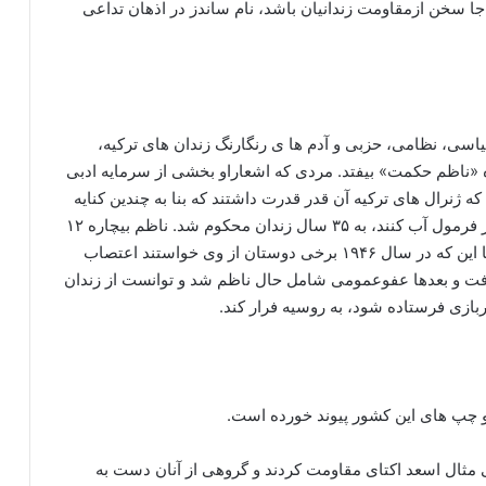
 جا سخن ازمقاومت زندانیان باشد، نام ساندز در اذهان تداعی
سیاسی، نظامی، حزبی و آدم ها ی رنگارنگ زندان های ترکیه،
ه «ناظم حکمت» بیفتد. مردی که اشعاراو بخشی از سرمایه ادبی
ر است در سال ۱۹۳۸ و در دورانی که ژنرال های ترکیه آن قدر قدرت داشتند که بنا به چندین کنایه
سیاسی جالب می توانستند دانشگاه ها را وادار به تغییر فرمول آب کنند، به ۳۵ سال زندان محکوم شد. ناظم بیچاره ۱۲
سال زندان کشید و مسعود سعدوار صبوری پیشه کرد تا این که در سال ۱۹۴۶ برخی دوستان از وی خواستند اعتصاب
گرفت و بعدها عفوعمومی شامل حال ناظم شد و توانست از زندان
و چپ های این کشور پیوند خورده است.
 برابر شکنجه های بی مثال اسعد اکتای مقاومت کردند و گروهی از آنان دست به