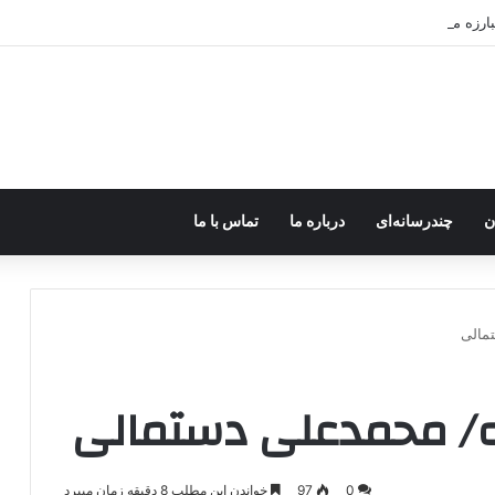
رزه مسلحانه در میان کردها اعتبار گذشته را ندارد؟
ن
چندرسانه‌ای
درباره ما
تماس با ما
مالی
نه/ محمدعلی دستمالی
0
97
خواندن این مطلب 8 دقیقه زمان میبرد