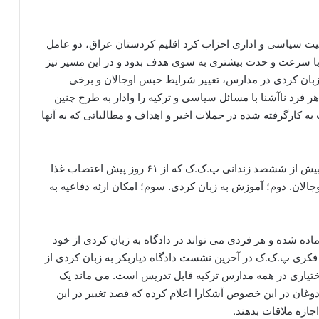
یت سیاسی و اداری احزاب کرد اقلیم کردستان عراق، دو عامل
می هستند که پ.ک.ک را وادار کرد تا در سال ۲۰۱۲ با سرعت و حدت بیشتری به سوی هدف بدود و در این مسیر نیز
بان کردی در مدارس، تغییر شرایط حبس اوجالان و برخی
 فرد ناآشنا با مسائل سیاسی و ترکیه را وادار به طرح چنین
کارگرفته شده در حملات اخیر و اهداف و مطالباتی که به آنها
به عنوان مثال حزب صلح و دموکراسی اعلام کرده که بیش از ششصد زندانی پ.ک.ک که از ۶۱ روز پیش اعتصاب غذا
بس اوجالان. دوم؛ آموزش به زبان کردی. سوم؛ امکان ارئه دفاعیه به
ده شده و هر فردی می تواند در دادگاه به زبان کردی از خود
 فکری پ.ک.ک در آخرین نشست دادگاه دیاربکر به زبان کردی از
ختیاری در همه مدارس ترکیه قابل تدریس است. می ماند یک
غان در این خصوص آشکارا اعلام کرده که قصد تغییر در این
جازه ملاقات بدهند.