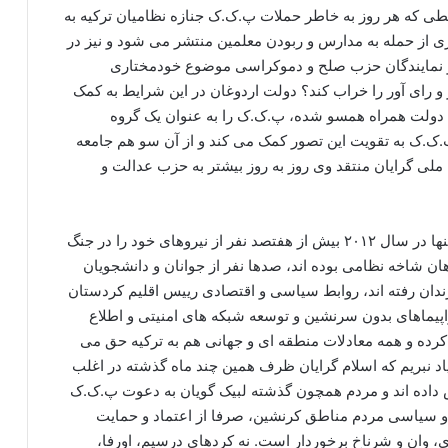
طی که هر روز به خاطر حملات پ.ک.ک جنازه نظامیان ترکیه به
ی از حمله به مدارس و ربودن معلمین منتشر می شود و نیز در
و نمایندگان حزب صلح و دموکراسی موضوع خودمختاری
 و رای آور را خراب کند؟ دولت اردوغان در این شرایط به کمک
ا دولت همراه همسو شده، پ.ک.ک را به عنوان یک گروه
ک.ک به تقویت این تصور کمک می کند و از آن سو هم جامعه
ملی گرایان منتقد وی روز به روز بیشتر به حزب عدالت و
از دیگر سو این چند نکته را نیز از یاد نبریم که پ.ک.ک تنها در سال ۲۰۱۲ بیش از هفتصد نفر از نیروهای خود را در جنگ
ان شاخه نظامی بوده اند، صدها نفر از جوانان و دانشجویان
ندان رفته اند، روابط سیاسی و اقتصادی رییس اقلیم کردستان
پیماهای بدون سرنشین و توسعه شبکه های امنیتی و اطلاع
کرده و همه معادلات منطقه ای و جهانی هم به ترکیه حق می
 یاد نبریم که اسلام گرایان ظرف همین چند ماه گذشته در اغلب
داده اند و مردم همچون گذشته لبیک گویان به دعوت پ.ک.ک
ی و سیاسی مردم مناطق کرنشین، صرفا از اعتماد و حمایت
، وان و شرناخ برخوردار است. نه کردهای درسیم، اورفا،