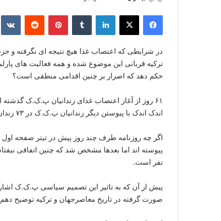
ر
فیس بوک
X
لینکدین
‫تامبلر
‫پین‌ترست
‫رددیت
kte
س
ا
ل
در شرایطی که اعتصاب غذا هیچ نتیجه ای نگرفته و
ا
ترکیه قربانی این موضوع شده و همه فعالیت های پارلم
ی
حکم دهد که اصرار بر چنین اقدامی منطقی است؟
م
ی
۶۱ روز از آغاز اعتصاب غذای زندانیان پ.ک.ک گذشت
ل
اندک اندک با پیوستن دیگر زندانیان پ.ک.ک در ۷۳ زندان این کشور، آمار نهایی به ۶۷۸ نفر رسید.
اگر چه روزنامه طرف چند روز پیش در تیتر صفحه اول خ
نفر است.
پیش از آن که به تاثیر این تصمیم سیاسی پ.ک.ک اشاره
صورت گرفته در تاریخ معاصرجهان و ترکیه توضیح دهم.