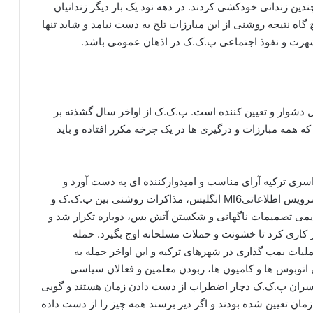
دین زندانی خودکشی کردند. در دهه نود یک بار دیگر زندانیان
اه نتیجه روشنی از این مبارزات تلخ به دست نیامد و شاید تنها
 شهرت و نفوذ اجتماعی پ.ک.ک در اذهان عمومی باشد.
ک سال دشوار و تعیین کننده است. پ.ک.ک از اواخر سال گشذته بر
 همه مبارزات و درگیری ها در یک چرخه مکرر افتاده و باید
ری ترکیه آرای مناسب و امیدوارکننده ای به دست آورد و
اندکی پس از آن نیز در اسلو پایتخت نروژ و با نظارت سرویس اطلاعاتیMI6 انگلیس، مذاکرات روشنی بین پ.ک.ک و
دیمی تصمیمات ناگهانی و شکستن آتش بس، دوباره تکرار شد و
ز ترکیه یک بار دیگر کاری کرد تا خشونت و حملات مسلحانه اوج بگیرد. حمله
لیات بمب گذاری در شهرهای ترکیه و این اواخر حمله به
اتوبوس ها و کامیون ها، ربودن معلمین و فعالان سیاسی
ه سران پ.ک.ک دچار اضطراب از دست دادن زمان هستند و گویی
 تعیین شده بودند و اگر دیر برسند همه چیز را از دست داده