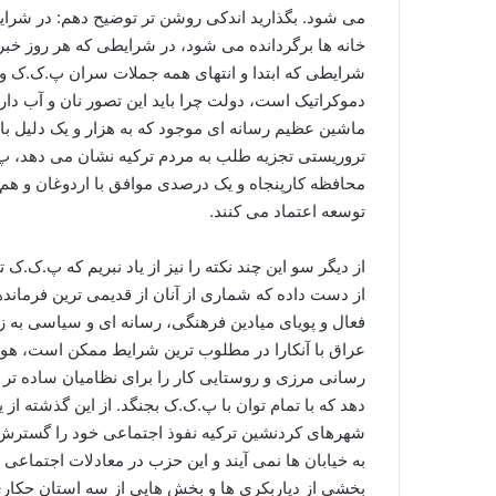
می شود. بگذارید اندکی روشن تر توضیح دهم: در شرای
خانه ها برگردانده می شود، در شرایطی که هر روز خبر
شرایطی که ابتدا و انتهای همه جملات سران پ.ک.ک 
دموکراتیک است، دولت چرا باید این تصور نان و آب دار
ماشین عظیم رسانه ای موجود که به هزار و یک دلیل ب
تروریستی تجزیه طلب به مردم ترکیه نشان می دهد، پ.
محافظه کارپنجاه و یک درصدی موافق با اردوغان و هم 
توسعه اعتماد می کنند.
از دست داده که شماری از آنان از قدیمی ترین فرمانده
فعال و پویای میادین فرهنگی، رسانه ای و سیاسی به ز
عراق با آنکارا در مطلوب ترین شرایط ممکن است، هوا
رسانی مرزی و روستایی کار را برای نظامیان ساده تر 
دهد که با تمام توان با پ.ک.ک بجنگد. از این گذشته از
شهرهای کردنشین ترکیه نفوذ اجتماعی خود را گسترش 
به خیابان ها نمی آیند و این حزب در معادلات اجتماع
بخشی از دیاربکری ها و بخش هایی از سه استان حکاری