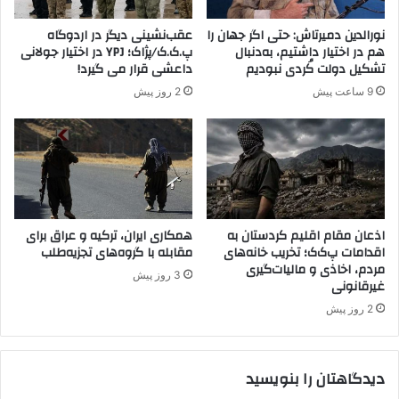
ا
م
نورالدین دمیرتاش: حتی اگر جهان را
عقب‌نشینی دیگر در اردوگاه
ت
هم در اختیار داشتیم، به‌دنبال
پ.ک.ک/پژاک؛ YPJ در اختیار جولانی
ع
تشکیل دولت کُردی نبودیم
داعشی قرار می گیرد!
ه
9 ساعت پیش
2 روز پیش
د
ب
ر
ا
ی
ب
ن
ا
اذعان مقام اقلیم کردستان به
همکاری ایران، ترکیه و عراق برای
ک
اقدامات پ‌ک‌ک؛ تخریب خانه‌های
مقابله با گروه‌های تجزیه‌طلب
مردم، اخاذی و مالیات‌گیری
ر
3 روز پیش
غیرقانونی
د
ن
2 روز پیش
ص
ل
ح
دیدگاهتان را بنویسید
پ
ا