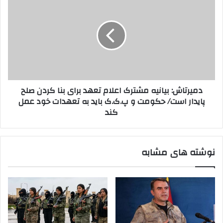
ن
ش
م
ی
د
ی
د
ه
ر
ت
ت
و
ا
س
ش
ط
:
د
ب
دمیرتاش: بیانیه مشترک اعلام تعهد برای بنا کردن صلح
ا
ی
پایدار است/ حکومت و پ.ک.ک باید به تعهدات خود عمل
ع
ا
کند
ش
ن
ی
ه
م
نوشته های مشابه
ش
ت
ر
ک
ا
ع
ل