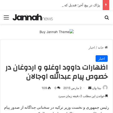
پژاک در پیچ آخر؛ قندیل که خاموش شود، شاخه ایرانی چه خواهد کرد؟
جستجو برای
منو
خانه
/
اخبار
اخبار
اظهارات داوود اوغلو و اردوغان در
خصوص پیام عبدالله اوجالان
بیتا وان
ا
2 مارس 2015
0
109
ر
خواندن این مطلب 2 دقیقه زمان میبرد
س
ا
رئیس جمهوری و نخست وزیر ترکیه در سخنانی جداگانه از صدور پیام
ل