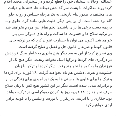
عبدالله اوجالان، سخنان خود را قطع کرده و در سخنرانی مجدد اعلام
کرد: روند مذاکرات با پشت سر گذاشتن توطئه ها، فتنه ها و خیانت
های مخلتف با صدور پیام تاریخی به یک مرحله حساس و رو به جلو
گام برداشته است. از این پس دیگر اقلیت هایی مانند کرد، علوی و …
بازیچه دست برخی ها برای پاشیدن تخم نفاق بین مردم نخواهند شد.
در ترکیه سلاح ها و خشونت ها ساکت و راه های دموکراسی باز
خواهد شد. اکنون می توان با جسارت عنوان کرد که در ترکیه جای
قانون کودتا و ضربه را قانون حل و فصل و صلح گرفته است.
وی تصریح کرد: از این به بعد دیگر هیچ مادری به خاطر مرگ فرزندش
در درگیری های کردها و ترکها اشک نخواهد ریخت. دیگر هیچ یک از
فرزندان ما به کوه ها نخواهند رفت. دیگر کردها و ترکها با زبان
خشونت و نفرت، دشمن هم نام نخواهند گرفت. ۲۸ فوریه برای کردها
و ترک ها برای علوی ها و سنی ها به یک نور امیدی برای زندگی برابر
و برادرانه تبدیل شده است. دیگر در این کشور هیچ کس با زبان سلاح
حرف نخواهد زد. ۲۸ فوریه روز بنا کردن دموکراسی در ترکیه خواهد
بود. حکاری را با ادرینه، دیاربکر را با بورسا و بتلیس را با قونیه برادر
ابدی خواهیم کرد.