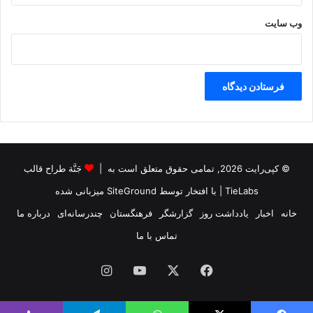
ی
وب‌ سایت
د
ب
ه
ت
ع
ه
د
ا
ت
خ
© کپی‌رایت 2026, تمامی حقوق متعلق است به |
جَنَّة طراح قالب
و
د
TieLabs
| با افتخار توسط
SiteGround
میزبانی شده
ع
خانه
اخبار
یادداشت روز
گزارشگر
فرهنگستان
چندرسانه‌ای
درباره ما
م
ل
تماس با ما
ک
ن
فیس
X
یوتیوب
اینستاگرام
د
بوک