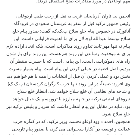
مهم اوجالان در مورد مذاکرات صلح استقبال کردند.
ا
ی
انجمن بی تاوان آذربایجان غربی به نقل از رجب طیب اردوغان،
م
رئیس جمهور ترکیه قبل از سفر به عربستان سعودی در فرودگاه
ی
آتاتورک در خصوص پیام خلع سلاح پ.ک.ک، گفت: صدور پیام خلع
ل
سلاح توسط عبدالله اوجالان برای ما اهمیت فراوانی داشت. این
پیام نه تنها مهر تایید تداوم روند مذاکرات است، بلکه اتخاذ اراده لازم
برای به موفقیت رساندن این روند هم هست. این روند برای باز شدن
راه های دموکراسی است. این پیامی است که با حسرت منتظر آن
بودیم. اصل قضیه در عملی کردن این پیام است. پیام بسیار مسرت
بخش بود و عملی کردن آن قبل از انتخابات را همه با هم خواهیم دید.
وی افزود: ضمناً، در این روند تنها حزب کارگران کردستان (پ.ک.ک)
و شاخه های نظامی آن خلع سلاح خواهد شد. انتظار خلع سلاح
نیروهای امنیتی ترکیه در جبهه مبارزه با تروریسم یک خیال خواهد
بود. نباید در مقابل این پیام انتظار داشت که سرباز و پلیس ترکیه نیز
خلع سلاح شود.
همچنین، احمد داوود اوغلو نخست وزیر ترکیه، که در کنگره حزب
عدالت و توسعه در آنکارا سخنرانی می کرد، با صدور پیام تاریخی