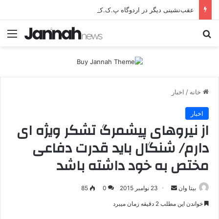
عقب‌نشینی دیگر در اردوگاه پ.ک.ک/پژاک؛ YPJ در اختیار جولانی داعشی قرار می گیرد!
جستجو برای
منو
خانه
/
اخبار
اخبار
از نیروهای پیشمرگ تشکر ویژه ای
دارم/ شنگال باید قدرت دفاعی
مختص به خود داشته باشد
بیتا وان
ا
23 نوامبر 2015
0
85
ر
خواندن این مطلب 2 دقیقه زمان میبرد
س