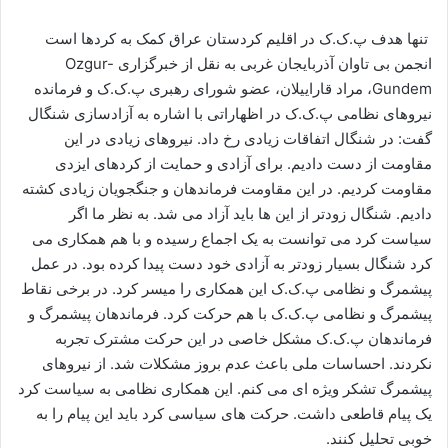
ا
ل
تنها هدف پ.ک.ک در اقلیم کردستان عراق کمک به کردها است
ا
انجمن بی تاوان آذربایجان غربی به نقل از خبرگزاری
Ozgur-
ی
Gundem
، مراد قاراییلان، عضو شورای رهبری پ.ک.ک و فرمانده
م
نیروهای نظامی پ.ک.ک در اظهاراتی با اشاره به آزادسازی شنگال
ی
گفت: در شنگال اتفاقات زیادی رخ داد. نیروهای زیادی در این
ل
مقاومت از دست دادیم. برای آزادی و حمایت از کردهای ایزدی
مقاومت کردیم. در این مقاومت فرماندهان و جنگجویان زیادی کشته
دادیم. شنگال زودتر از این ها باید آزاد می شد. به نظر ما اگر
سیاست کرد می توانست به یک اجماع رسیده و با هم همکاری می
کرد شنگال بسیار زودتر به آزادی خود دست پیدا کرده بود. در عمل
پیشمرگ و نظامی پ.ک.ک این همکاری را میسر کرد. در برخی نقاط
پیشمرگ و نظامی پ.ک.ک با هم حرکت کرد. فرماندهان پیشمرگ و
فرماندهان پ.ک.ک مشکل خاصی در این حرکت مشترک تجربه
نکردند. احساسات ملی باعث عدم بروز مشکلات شد. از نیروهای
پیشمرگ تشکر ویژه ای می کنم. این همکاری نظامی به سیاست کرد
یک پیام قاطعی داشت. حرکت های سیاسی کرد باید این پیام را به
خوبی تحلیل کنند.