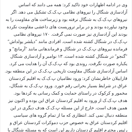
وی در ادامه اظهارات خود تاکید کرد: همه می دانند که اساس
آزادسازی شنگال را نیروهای نظامی پ.ک.ک تشکیل می دهد. اگر
نیروهای پ.ک.ک به شنگال نرفته بود و زیرساخت های مقاومت را به
وجود نیاورده بودند و در برابر تروریست های داعشی مقاومت نکرده
بودند این آزادسازی نیز صورت نمی گرفت. ۱۷۰ نیروهای نظامی
پ.ک.ک در شنگال کشته شده است. افرادی مانند “دیلشر یولداش”
فرمانده نیروهای پ.ک.ک در شنگال و فرماندهانی مانند “آرمانچ” و
“گنجو” در شنگال کشته شده است. ۱۳ نوامبر و آزادسازی شنگال
یکباره صورت نگرفت. روندی بود که پ.ک.ک آن را هدایت می کرد.
اساس آزادسازی شنگال مقاومت تاریخی پ.ک.ک در این منطقه بود.
قاراییلان خاطرنشان کرد: ورود نظامیان پ.ک.ک به اقلیم کردستان
عراق در شرایط بسیار بحرانی رقم خورد. ورود پ.ک.ک به شنگال،
مخمور و کرکوک در راستای حمایت و کمک رسانی به کردها بود.
هدف پ.ک.ک از ورود به اقلیم کردستان عراق این بوده و اکنون نیز
همین هدف است. خارج از این مسئله پ.ک.ک هدف دیگری در این
منطقه دنبال نمی کند. انتظاری که ما از تمام گروه های سیاسی
اقلیم کردستان عراق به خصوص حزب دموکرات کردستان عراق و
رئیس محترم اقلیم کردستان داریم این است که به مسئله شنگال با