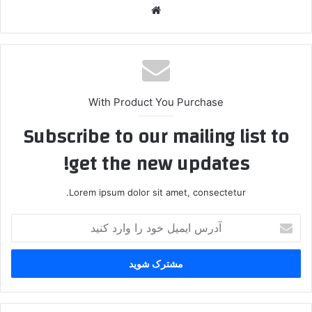
وبس
ایت
With Product You Purchase
Subscribe to our mailing list to
get the new updates!
Lorem ipsum dolor sit amet, consectetur.
آ
د
ر
س
ا
ی
م