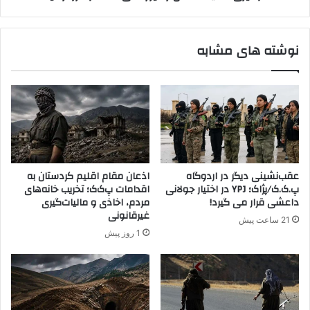
ه
د
م
ا
ی
ع
نوشته های مشابه
ن
ش
ا
و
م
ن
ن
ی
د
ر
؟
و
ه
ا
ی
عقب‌نشینی دیگر در اردوگاه
اذعان مقام اقلیم کردستان به
Y
پ.ک.ک/پژاک؛ YPJ در اختیار جولانی
اقدامات پ‌ک‌ک؛ تخریب خانه‌های
P
داعشی قرار می گیرد!
مردم، اخاذی و مالیات‌گیری
G
غیرقانونی
21 ساعت پیش
د
1 روز پیش
ر
م
ر
ز
ت