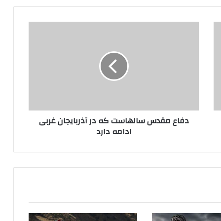
د
ف
ا
ع
م
ق
د
س
س
دفاع مقدس سالهاست که در آذربایجان غربی
ا
ادامه دارد
ل
ه
ا
س
ت
ک
ه
د
ر