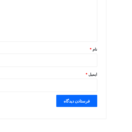
د
گ
ا
ه
*
نام
*
ایمیل
*