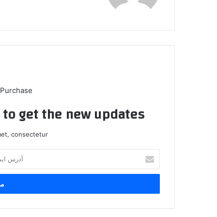
 Purchase
t to get the new updates!
et, consectetur.
آ
د
ر
س
ا
ی
م