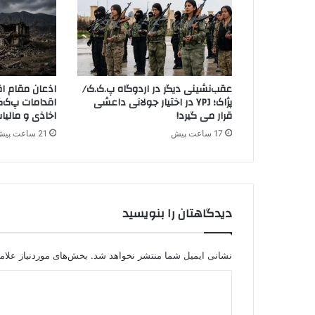
ر
ب
م
ب
د
ر
عقب‌نشینی دیگر در اردوگاه پ.ک.ک/
اذعان مقام اق
ش
پژاک؛ YPJ در اختیار جولانی داعشی
اقدامات پ‌ک‌ک
ه
قرار می گیرد!
اخاذی و مالیا
ر
17 ساعت پیش
21 ساعت پیش
س
ت
ا
ن
م
دیدگاهتان را بنویسید
ه
ا
ب
ا
نشانی ایمیل شما منتشر نخواهد شد.
بخش‌های موردنیاز علام
د
د
ی