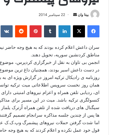
بیتا وان
ا
22 سپتامبر 2014
ر
فیس بوک
X
لینکدین
‫تامبلر
‫پین‌ترست
‫رددیت
kte
س
ا
ل
سران داعش اعلام کرده بودند که به هیچ وجه حاضر نیست
ا
مناطق کردنشین سوریه، تحویل دهند.
ی
م
در دست داعش اسیر بودند، همچنیان داغ ترین موضوع 
ی
روزنامه ی رادیکال ترکیه امروز در گزارش ویژه ای به
ل
همان روز نخست سرویس اطلاعاتی میت ترکیه توانست 
ای، ردیابی تلفن همراه و اعزام نیروهای امنیتی دا
کنسولگری ترکیه باشد. میت در این مسیر برای مذاک
سیگنال های دریافت شده از تلفن همراه اُزترک یلماز
ها پس از چندین جلسه مذاکره سرانجام تصمیم گرفتند ک
اما شدت گرفتن حملات نیروهای پیشمرگ وپ.ک.ک علیه
قول خود عمل نکرده و اعلام کردند که به هیچ وجه حاض