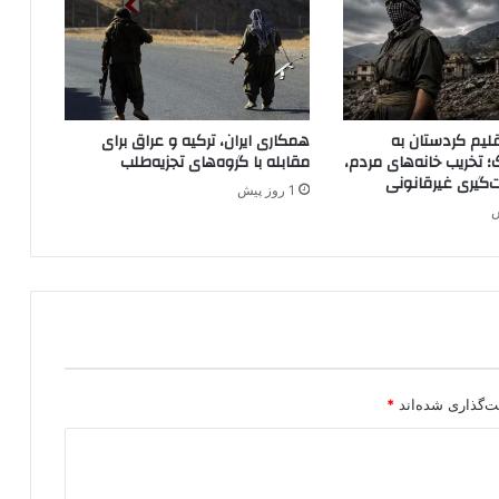
آ
ذ
ر
ب
ا
ی
لیم کردستان به
همکاری ایران، ترکیه و عراق برای
ج
؛ تخریب خانه‌های مردم،
مقابله با گروه‌های تجزیه‌طلب
ا
ت‌گیری غیرقانونی
1 روز پیش
ن
غ
ر
ب
ی
ا
د
ا
م
ه
ت‌گذاری شده‌اند
*
د
ا
ر
د