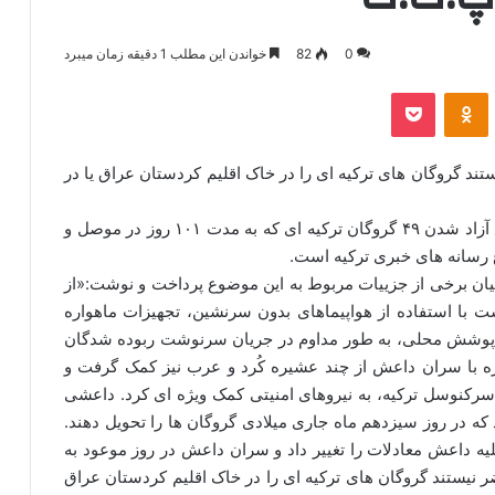
0
82
خواندن این مطلب 1 دقیقه زمان میبرد
‫VKonta
‫Odnoklassniki
پاکت
ند گروگان های ترکیه ای را در خاک اقلیم کردستان عراق یا در
انجمن بی تاوان به نقل از خبرگزاری کردپرس، موضوع آزاد شدن ۴۹ گروگان ترکیه ای که به مدت ۱۰۱ روز در موصل و
رسانه های خبری ترکیه است.
 بیان برخی از جزییات مربوط به این موضوع پرداخت و نوشت:«از
با استفاده از هواپیماهای بدون سرنشین، تجهیزات ماهواره
رای پوشش محلی، به طور مداوم در جریان سرنوشت ربوده شدگان
ره با سران داعش از چند عشیره کُرد و عرب نیز کمک گرفت و
 سرکنوسل ترکیه، به نیروهای امنیتی کمک ویژه ای کرد. داعشی
ه در روز سیزدهم ماه جاری میلادی گروگان ها را تحویل دهند.
 داعش معادلات را تغییر داد و سران داعش در روز موعود به
ر نیستند گروگان های ترکیه ای را در خاک اقلیم کردستان عراق