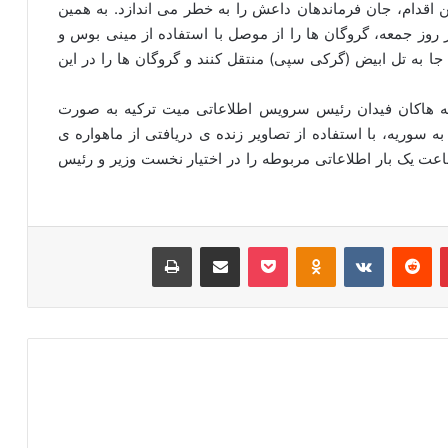
ن اقدام، جان فرماندهان داعش را به خطر می اندازد. به همین
 روز جمعه، گروگان ها را از موصل با استفاده از مینی بوس و
جا به تل ابیض (گرکی سپی) منتقل کنند و گروگان ها را در این
ه هاکان فیدان رئیس سرویس اطلاعاتی میت ترکیه به صورت
 سوریه، با استفاده از تصاویر زنده ی دریافتی از ماهواره ی
و هر نیم ساعت یک بار اطلاعاتی مربوطه را در اختیار نخست وزیر و رئیس
‫پین‌ترست
‫رددیت
‫VKontakte
‫Odnoklassniki
پاکت
اشتراک گذاری از طریق ایمیل
چاپ