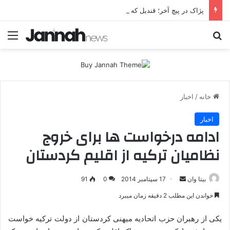
پژاک در پیچ آخر؛ قندیل که خاموش شود، شاخه ایرانی چه خواهد کرد؟
جستجو برای
منو
خانه
/
اخبار
اخبار
ادامه‌ درخواست ها برای خروج
نظامیان ترکیه از اقلیم کردستان
بیتا وان
ا
17 سپتامبر 2014
0
91
ر
خواندن این مطلب 2 دقیقه زمان میبرد
س
ا
یکی از رهبران حزب اتحادیه میهنی کردستان از دولت ترکیه خواست
ل