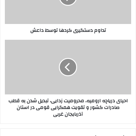
ر
د
ا
س
و
ت
ا
گ
تداوم دستگیری کردها توسط داعش
ر
ی
د
ر
ک
ی
ا
ن
ک
ح
ی
ر
ی
د
د
ا
ه
ی
ا
د
ت
ر
و
ی
س
ا
احیای دریاچه ارومیه، محرومیت زدایی، تبدیل شدن به قطب
ط
چ
صادرات کشور و تقویت همگرایی قومی در استان
د
ه
آذربایجان غربی
ا
ا
ع
ر
ش
و
م