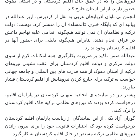
نیروهایش را که در عمق خاک اقلیم کردستان و در استان دهوک
ا
حضور دارند، از این استان خارج کند.
ی
انجمن بی تاوان آذربایجان غربی به نقل از کردپرس، آریز عبدالله در
م
بیانیه ای که پایگاه خبری «المسله» آن را منتشر کرد، نوشت: دولت
ی
ترکیه و نظامیان آن نمی توانند هیچگونه اقدامی علیه تهاجم داعش
ل
در عراق انجام دهند، بنابراین هیچگونه دلیلی برای حضور آنها در
اقلیم کردستان وجود ندارد .
عبدالله ضمن تاکید بر ضرورت بکارگیری همه امکانات لازم از سوی
دولت مرکزی و دولت اقلیم کردستان برای عقب نشینی نیروهای
ترکیه از استان دهوک از همه قدرت های بین المللی و جامعه جهانی
خواست به ترکیه برای خارج کردن نیروهایش از اقلیم کردستان فشار
بیاورند.
پیشتر نیز دو نماینده ی اتحادیه میهنی کردستان در پارلمان اقلیم،
درخواست کرده بودند که نیروهای نظامی ترکیه خاک اقلیم کردستان
را ترک کنند.
گوران آزاد یکی از این نمایندگان از ریاست پارلمان اقلیم کردستان
درخواست کرده‌ بود که اختیارات قانونی خود را برای بیرون راندن
نیروهای نظامی ترکیه مستقر در خاک اقلیم کردستان به کار گیرد.