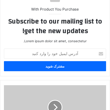
With Product You Purchase
Subscribe to our mailing list to
get the new updates!
Lorem ipsum dolor sit amet, consectetur.
آ
د
ر
س
ا
ی
م
ی
ت
ل
د
خ
ا
و
و
د
م