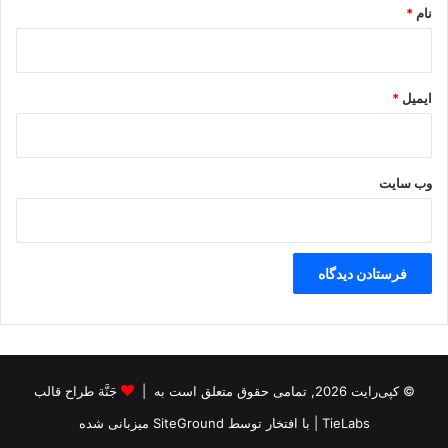
نام
*
ی
ت
ه
م
ایمیل
*
گ
ر
ا
ی
وب‌ سایت
ی
ق
و
م
ی
د
ر
ا
س
ت
© کپی‌رایت 2026, تمامی حقوق متعلق است به |
جَنَّة طراح قالب
ا
ن
TieLabs
| با افتخار توسط
SiteGround
میزبانی شده
آ