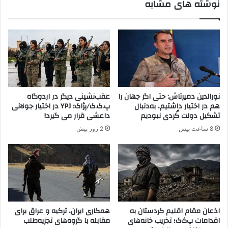
نوشته های مشابه
ی
ه
،
م
ح
ر
و
م
ی
نورالدین دمیرتاش: حتی اگر جهان را
عقب‌نشینی دیگر در اردوگاه
ت
هم در اختیار داشتیم، به‌دنبال
پ.ک.ک/پژاک؛ YPJ در اختیار جولانی
ز
تشکیل دولت کُردی نبودیم
داعشی قرار می گیرد!
د
8 ساعت پیش
2 روز پیش
ا
ی
ی
،
ت
ب
د
ی
اذعان مقام اقلیم کردستان به
همکاری ایران، ترکیه و عراق برای
ل
اقدامات پ‌ک‌ک؛ تخریب خانه‌های
مقابله با گروه‌های تجزیه‌طلب