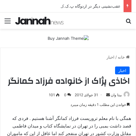
عقب‌نشینی دیگر در اردوگاه پ.ک.ک/پژاک؛ YPJ در اختیار جولانی داعشی قرار می گیرد!
جستجو برای
منو
خانه
/
اخبار
اخبار
اخاذی پژاک از خانواده فرزاد کمانگر
بیتا وان
ا
31 جولای 2012
0
101
ر
خواندن این مطلب 1 دقیقه زمان میبرد
س
ا
همگی با نام معلم تروریست فرزاد کمانگر آشنا هستیم . فردی که
ل
قصد داشت بمبی را در تهران در نمایشگاه کتاب و میدان فاطمی
ا
مقابل وزارت کشور در تهران منفجر کند اما غافل از این که ماموران