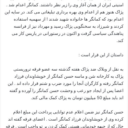
ی
امنیتی ایران از همان آغاز وی را زیر نظر داشتند. کمانگر اعدام شد .
م
پژاک هنوز هم از اعدام وی بهره برداری تبلیغاتی می کند. در سایه این
ی
اعدام بود که کمانگر ها خانواده شهید شدند ! از سهمیه استفاده
ل
کردند و شیرزاد به سخنگویی پژاک رسید و مهرداد نیز از فرانسه
پناهندگی سیاسی گرفت و اکنون در رستورانی در پاریس کار می
کند.
داستان از این قرار است :
به نقل از وبلاک ضد پژاک هفته گذشته سه عضو فرقه تروریستی
پژاک به کارخانه شن و ماسه حسن کمانگر از خویشاوندان فرزاد
کمانگر رفته و کارگران آنجا را مورد ضرب و شتم قرار داده اند . این
اعضا پس از ایجاد جو رعب و وحشت حسن کمانگر را آورده و گفته
اند باید مبلغ 50 میلیون تومان به پژاک کمک مالی کند.
حسن کمانگر نیز ضمن اعلام عدم توانایی پرداخت این مبلغ اعلام
کرده وی از خویشاوندان فرزاد کمانگر است . اعضای فرقه گفته اند
حال که از جبهه خودمانی هستی کمک کردن بر تو واجب است . فرقه