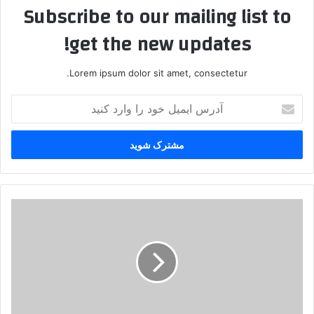
Subscribe to our mailing list to
get the new updates!
Lorem ipsum dolor sit amet, consectetur.
آ
د
ر
س
ا
ی
م
ی
ن
ل
ن
خ
گ
و
ی
د
د
ر
ی
ا
گ
و
ر