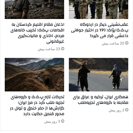
ن
ک
ر
د
عقب‌نشینی دیگر در اردوگاه
اذعان مقام اقلیم کردستان به
ه
پ.ک.ک/پژاک؛ YPJ در اختیار جولانی
اقدامات پ‌ک‌ک؛ تخریب خانه‌های
ا
داعشی قرار می گیرد!
مردم، اخاذی و مالیات‌گیری
غیرقانونی
20 ساعت پیش
23 ساعت پیش
همکاری ایران، ترکیه و عراق برای
تحرکات تازه پ.ک.ک و گروه‌های
مقابله با گروه‌های تجزیه‌طلب
تجزیه طلب کُرد در مرز ایران؛
گزارش‌ها از حفر خندق و تونل در
2 روز پیش
محور قندیل حکایت دارد
3 روز پیش