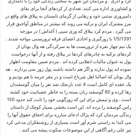
کرد و آذری . و مردمان این شهر به سختی زندگی خود را با دامداری
ا
و کشاورزی اداره می کنند. تعدادی از کردهای آنجا برای بقای
ی
دامپروری ستنی خود و رهایی از گرمای تابستان به ییلاق های واقع در
م
مرز مشترک ایران و ترکیه می روند که بیشتر در مناطق آواجیق قرار
ی
می گیرد . مردم کرد ییلاق که وری سپی ( آغداش ) در مورخه
ل
1/5/1391 با زورگیری و اخاذی اعضای فرقه تروریستی مواجه شدند .
یک تیم چهار نفره از تروریست ها به سرکردگی هه وال بوتان از
کردهای ترکیه به چادرهای کردها در ییلاق رفته و از آنها درخواست
پول به عنوان مالیات انقلابی کرده اند . مردم ضمن مقاومت اظهار
نموده اند پول ندارند و اگر هم داشته باشند پول زور نمی پردازند . هه
وال بوتان که اصالتا اهل شرناخ است و در مقر جرمه با هم بودیم و
یک عقده ای کامل است 4 عدد نارنجک ضد نفر را میان گوسفندان
رها کرده و 80 گوسفند زبان بسته را به خاطر عصبانیت خود کشته
است . وی و تیمش برای این که زورگویی خود را ثابت کند حدود 150
راس گوسفند را برده اند. این است بخشی بسیار کوچک از داستان
زندگی مردمان کرد که پژاک ادعای مبارزه برای احقاق حقوق آنها را
می کند! به راستی شرم آور است بسیاری از روشنفکران مدعی کرد
نیز علی رغم آگاهی از این موضوعات سکوت پیشه می کنند .