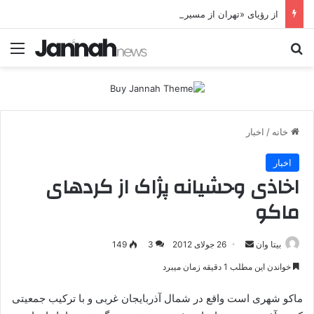
از رؤیای «تهران از مسیر کردستان» تا شکست پروژه موساد؛ جای خالی پژاک در یک سناریوی سوخته
جستجو برای
منو
خانه
/
اخبار
اخبار
اخاذی وحشیانه پژاک از کردهای
ماکو
بیتا وان
ا
26 جولای 2012
3
149
ر
خواندن این مطلب 1 دقیقه زمان میبرد
س
ا
ماکو شهری است واقع در شمال آذربایجان غربی و با ترکیب جمعیتی
ل