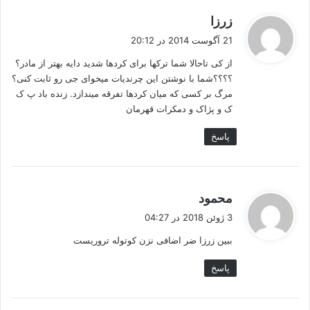
گ
زرزا
ف
21 آگوست 2014 در 20:12
ت
از کی تاحالا شما ترکها برای کردها شدید دایه بهتر از مادر؟
:
؟؟؟؟شما با نوشتن این چرندیات میخوای جی رو ثابت کنی؟
مرگ بر کسی که میان کردها تفرقه میندازد. زنده باد پ ک
ک و پژاک و دمکرات قهرمان
پاسخ
گ
محمود
ف
3 ژوئن 2018 در 04:27
ت
ببین زرزا ضر اضافی نزن کوتوله تروریست
:
پاسخ