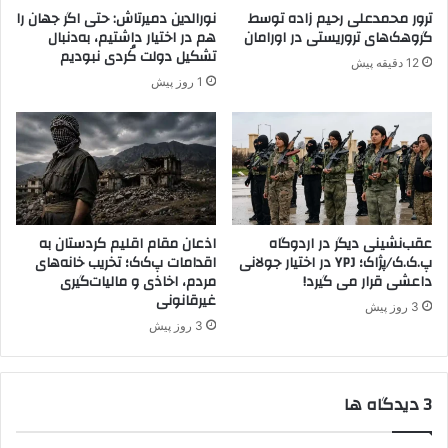
م
ترور محمدعلی رحیم زاده توسط
نورالدین دمیرتاش: حتی اگر جهان را
د
گروهک‌های تروریستی در اورامان
هم در اختیار داشتیم، به‌دنبال
ا
تشکیل دولت کُردی نبودیم
12 دقیقه پیش
ف
1 روز پیش
ع
ا
ن
ح
ق
و
ق
ز
عقب‌نشینی دیگر در اردوگاه
اذعان مقام اقلیم کردستان به
پ.ک.ک/پژاک؛ YPJ در اختیار جولانی
اقدامات پ‌ک‌ک؛ تخریب خانه‌های
ن
داعشی قرار می گیرد!
مردم، اخاذی و مالیات‌گیری
!
غیرقانونی
3 روز پیش
3 روز پیش
‫3 دیدگاه ها