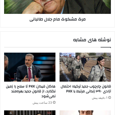
ل
و
ی
ک
ن
م
مرگ مشکوک مام جلال طالبانی
ب
ا
غ
م
د
ج
ا
ل
نوشته های مشابه
د
ا
و
ل
ا
ط
ر
ا
ب
ل
ی
ب
ل
ا
ر
ن
ا
ی
قانون چارچوب جدید ترکیه؛ احتمال
هاکان فیدان: PKK تا سلاح را زمین
ب
آزادی ۳۹۰۰ زندانی مرتبط با PKK
نگذارد، از قانون جدید بهره‌مند
ه
نمی‌شود
1 دقیقه پیش
م
23 ساعت پیش
ذ
ا