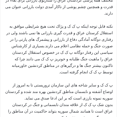
مختلف همه پرسی کردستان عراق را سناریوی بارزانی برای بقاء در
قدرت و همچنین چشم پوشی از ناکار آمدی دولت بارزانی عنوان می
دارند.
نکته قابل توجه اینکه پ ک ک و پژاک تحت هیچ شرایطی موافق به
استقلال کرستان عراق و قدرت گیری بارزانی ها نمی باشند ولی در
رفتاری دوگانه آمادگی دفاع از بارزانی و پیشمرگ های پارتی را در
صورت جنگ و حمله نظامی اعلام می دارند.بسیاری از کارشناس
سیاسی این رفتار دوگانه پ ک ک در خصوص استقلال کردستان
عراق را ماهیت جنگ طلبانه و خونریز پ ک ک می دانند چرا که
تاکنون بیشتر جنگ ها و درگیرهای در مناطق کردنشین خاورمیانه
توسط پ ک ک انجام گرفته است.
پ ک ک و سایر شاخه های این سازمان تروریستی تا به امروز از
اوضاع آشفته و نابسمان مناطق کردنشین بهره مند شده و کردستان
سوریه نمونه بارزی است که بر این ادعا صدق می نماید.
بدون شک پ ک ک از علاقه مندان نابسمانی و جنگ در کردستان
عراق است تا همانند شمال سوریه بتواند حاکمیت در آن مناطق را