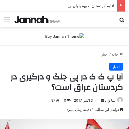
اقلیم کردستان؛ جبهه پنهان جنگ ایران و آمریکا یا هدف مستقل تهران؟ تهران چرا اربیل را زیر فشار موشکی و پهپادی قرار می‌دهد؟
جستجو برای
منو
خانه
/
اخبار
اخبار
آیا پ ک ک در پی جنگ و درگیری در
کردستان عراق است؟
بیتا وان
ا
3 اکتبر 2017
0
97
ر
خواندن این مطلب 1 دقیقه زمان میبرد
س
ا
ل