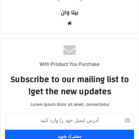
بیتا وان
وبس
ایت
With Product You Purchase
Subscribe to our mailing list to
get the new updates!
Lorem ipsum dolor sit amet, consectetur.
آ
د
ر
س