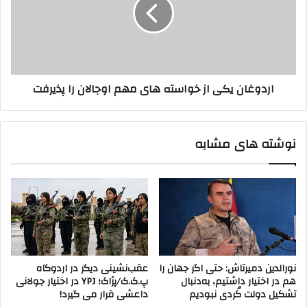
و
و
ر
غ
ی
ا
ه
ن
ر
ی
ف
ک
اردوغان یکی از خواسته های مهم اوجالان را پذیرفت
ت
ی
ا
ا
ر
ز
ی
خ
نوشته های مشابه
و
و
ح
ا
ش
س
ی
ت
ا
ه
ن
ه
ه
ا
د
ی
ا
م
نورالدین دمیرتاش: حتی اگر جهان را
عقب‌نشینی دیگر در اردوگاه
ر
ه
هم در اختیار داشتیم، به‌دنبال
پ.ک.ک/پژاک؛ YPJ در اختیار جولانی
د
م
تشکیل دولت کُردی نبودیم
داعشی قرار می گیرد!
ا