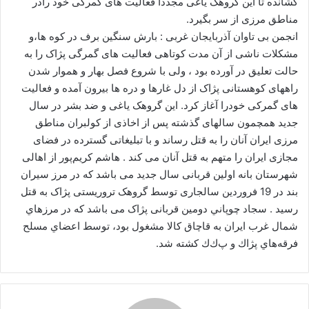
کشانده تا این گروهک یاغی مجدداً فعالیت های گمرکی خود رادر
ا
مناطق مرزی از سر بگیرد.
ی
انجمن بی تاوان آذربایجان غربی : بارش سنگین برف در کوه ها،و
م
مشکلات ناشی از آن مدت کوتاهی فعالیت های گمرگی پژاک را به
ی
حالت تعلیق در آورده بود ، ولی با شروع فصل بهار و هموار شدن
ل
راههای کوهستانی پژاک از دل غارها و دره ها بیرون آمده و فعالیت
های گمرکی خودرا آغاز کرد. این گروهک یاغی و ضد بشر در سال
جدید همچمون سالهای گذشته پس از اخاذی از کولبران مناطق
مرزی ایران آنان را به قتل رساند و با تبلیغاتی گسترده در فضای
مجازی ایران را متهم به قتل آنان می کند . هاشم کریم‌پور از اهالی
شهرستان بانه اولین قربانی سال جدید می باشد که در مرز سیران
بند در 19 فروردین سالجاری توسط گروهک تروریستی پژاک به قتل
رسید . سجاد چوپاني دومین قربانی پژاک می باشد كه در مرزهاي
شمال غرب ايران به قاچاق كالا مشغول بود، توسط اعضاي مسلح
فرقه‌هاي پژاك و پ‌ك‌ك كشته شد.