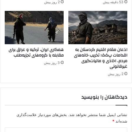
53 دقیقه پیش
2 روز پیش
و
ج
ا
ل
ا
ن
ر
ا
اذعان مقام اقلیم کردستان به
همکاری ایران، ترکیه و عراق برای
اقدامات پ‌ک‌ک؛ تخریب خانه‌های
مقابله با گروه‌های تجزیه‌طلب
پ
مردم، اخاذی و مالیات‌گیری
ذ
3 روز پیش
غیرقانونی
ی
ر
2 روز پیش
ف
ت
دیدگاهتان را بنویسید
نشانی ایمیل شما منتشر نخواهد شد.
بخش‌های موردنیاز علامت‌گذاری
شده‌اند
*
د