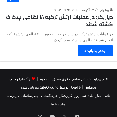
بیتا وان
22 آگوست 2015
0
80
دیاربکر؛ در عملیات ارتش ترکیه ۱۸ نظامی پ.ک.ک
کشته شدند
در عملیات ارتش ترکیه در دیاربکر که با حضور ۷۰۰ نظامی ارتش ترکیه
انجام شد ۱۸ نظامی وابسته به پ.ک.ک…
بیشتر بخوانید »
© کپی‌رایت 2026, تمامی حقوق متعلق است به |
جَنَّة طراح قالب
TieLabs
| با افتخار توسط
SiteGround
میزبانی شده
خانه
اخبار
یادداشت روز
گزارشگر
فرهنگستان
چندرسانه‌ای
درباره ما
تماس با ما
فیس
X
یوتیوب
اینستاگرام