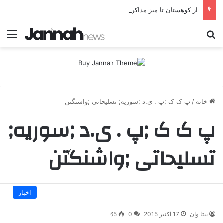
از کوهستان تا میز مذاکره؛ پژاک یک‌شبه «دموکرات» شد!
جستجو برای
منو
خانه
/
پ ک ک ;پ . ی.د ;سوریه; تسلیحاتی ;واشنگتن
پ ک ک ;پ . ی.د ;سوریه;
تسلیحاتی ;واشنگتن
اخبار
بیتا وان
17 اکتبر 2015
0
65