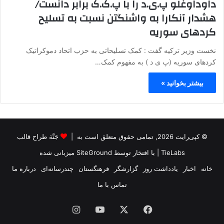
داوداوغلو پ.ی.د را با پ.ک.ک برابر دانست/
هشدار آنکارا به واشنگتن نسبت به تسلیح
کردهای سوریه
نخست وزیر ترکیه گفت : کمک تسلیحاتی به حزب اتحاد دموکراتیک
کردهای سوریه (‌پ ی د ) به مفهوم کمک…
بیشتر بخوانید »
© کپی‌رایت 2026, تمامی حقوق متعلق است به |
جَنَّة طراح قالب
TieLabs
| با افتخار توسط
SiteGround
میزبانی شده
خانه
اخبار
یادداشت روز
گزارشگر
فرهنگستان
چندرسانه‌ای
درباره ما
تماس با ما
فیس
X
یوتیوب
اینستاگرام