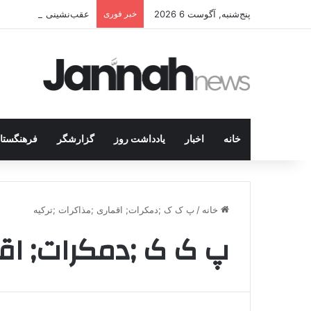
پنج‌شنبه, آگوست 6 2026
خبر فوری
عقب‌نشینی دیگر در اردوگاه پ.ک.ک/پژاک؛ YPJ د
خانه
اخبار
یادداشت روز
گزارشگر
فرهنگستا
خانه
/
پ ک ک ;دمکرات; اقماری ;مذاکرات ;ترکیه
پ ک ک ;دمکرات; اقم