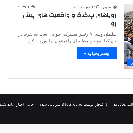
بیتا وان
17 فوریه 2016
0
75
رویاهای پ.ک.ک و واقعیت های پیش
رو
سلیمان ویسی// رئیس مشترک، عنوانی است که تقریبا در
هیچ کجا نمونه و مشابه ای را نمیتوان برایش پیدا کرد.…
بیشتر بخوانید »
ز
TieLab
| با افتخار توسط
SiteGround
میزبانی شده
خانه
اخبار
یادداشت 