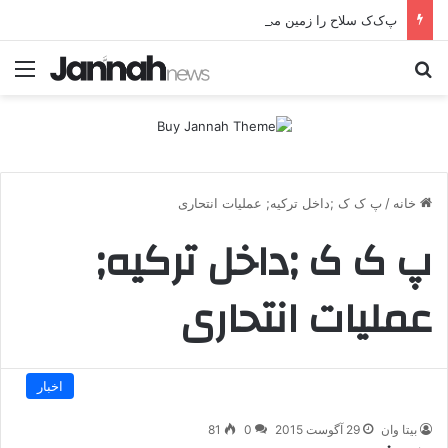
پ‌ک‌ک سلاح را زمین می‌گذارد؛ صلح یا تغییر زمین بازی؟
جستجو برای
منو
خانه
/
پ ک ک ;داخل ترکیه; عملیات انتحاری
پ ک ک ;داخل ترکیه;
عملیات انتحاری
اخبار
بیتا وان
29 آگوست 2015
0
81