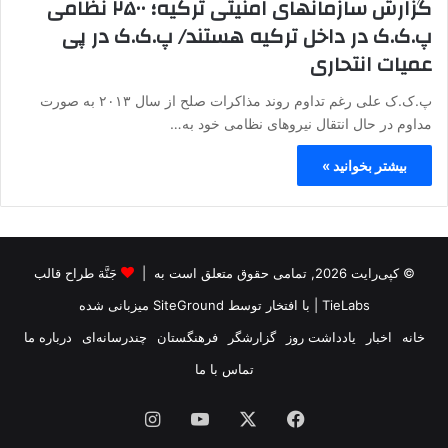
گزارش سازمانهای امنیتی ترکیه؛ ۲۵۰۰ نظامی
پ.ک.ک در داخل ترکیه هستند/ پ.ک.ک در پی
عمیات انتحاری
پ.ک.ک علی رغم تداوم روند مذاکرات صلح از سال ۲۰۱۳ به صورت
مداوم در حال انتقال نیروهای نظامی خود به…
بیشتر بخوانید »
© کپی‌رایت 2026, تمامی حقوق متعلق است به |
جَنَّة طراح قالب
TieLabs
| با افتخار توسط
SiteGround
میزبانی شده
خانه
اخبار
یادداشت روز
گزارشگر
فرهنگستان
چندرسانه‌ای
درباره ما
تماس با ما
فیس
X
یوتیوب
اینستاگرام