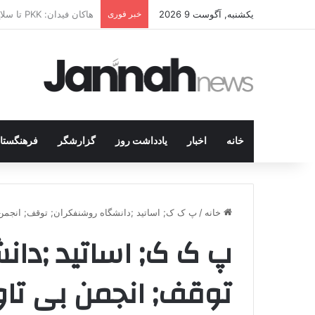
یکشنبه, آگوست 9 2026
خبر فوری
از کوهستان تا میز مذاک
خانه
اخبار
یادداشت روز
گزارشگر
فرهنگستا
خانه
/
پ ک ک; اساتید ;دانشگاه روشنفکران; توقف; انجمن 
پ ک ک; اساتید ;دان
توقف; انجمن بی تاو