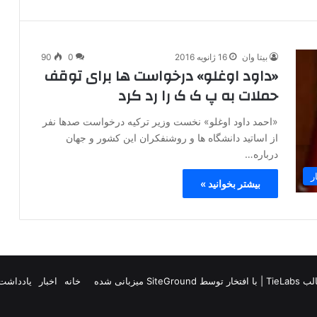
بیتا وان
16 ژانویه 2016
0
90
«داود اوغلو» درخواست ها برای توقف
حملات به پ ک ک را رد کرد
«احمد داود اوغلو» نخست وزیر ترکیه درخواست صدها نفر
از اساتید دانشگاه ها و روشنفکران این کشور و جهان
درباره…
ر
بیشتر بخوانید »
TieLab
| با افتخار توسط
SiteGround
میزبانی شده
خانه
اخبار
یادداشت 