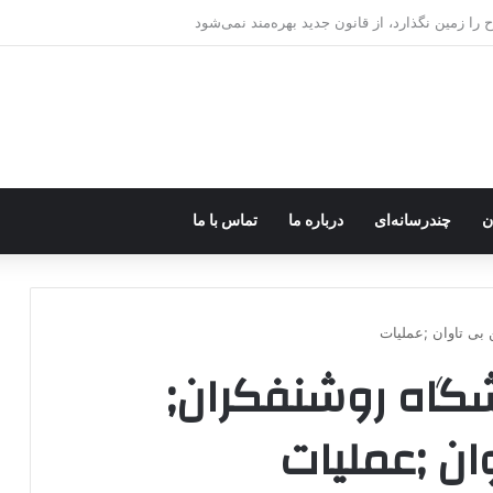
ره؛ پژاک یک‌شبه «دموکرات» شد!
ن
چندرسانه‌ای
درباره ما
تماس با ما
بی تاوان ;عملیات
شگاه روشنفکران;
ان ;عملیات