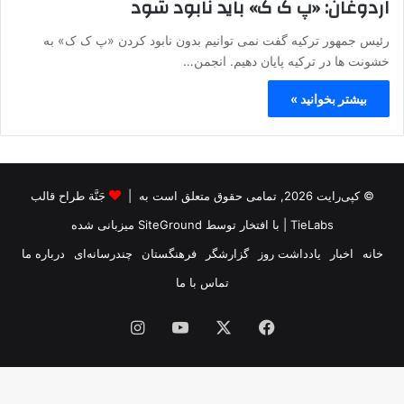
اردوغان: «پ ک ک» باید نابود شود
رئیس جمهور ترکیه گفت نمی توانیم بدون نابود کردن «پ ک ک» به
خشونت ها در ترکیه پایان دهیم. انجمن…
بیشتر بخوانید »
© کپی‌رایت 2026, تمامی حقوق متعلق است به |
جَنَّة طراح قالب
TieLabs
| با افتخار توسط
SiteGround
میزبانی شده
خانه
اخبار
یادداشت روز
گزارشگر
فرهنگستان
چندرسانه‌ای
درباره ما
تماس با ما
فیس
X
یوتیوب
اینستاگرام
بوک