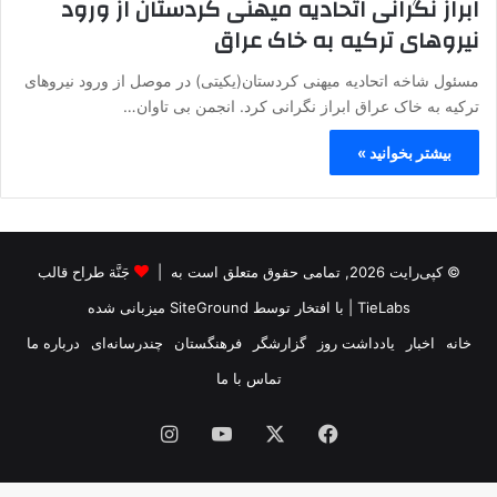
ابراز نگرانی اتحادیه میهنی کردستان از ورود
نیروهای ترکیه به خاک عراق
مسئول شاخه اتحادیه میهنی کردستان(یکیتی) در موصل از ورود نیروهای
ترکیه به خاک عراق ابراز نگرانی کرد. انجمن بی تاوان…
بیشتر بخوانید »
© کپی‌رایت 2026, تمامی حقوق متعلق است به |
جَنَّة طراح قالب
TieLabs
| با افتخار توسط
SiteGround
میزبانی شده
خانه
اخبار
یادداشت روز
گزارشگر
فرهنگستان
چندرسانه‌ای
درباره ما
تماس با ما
فیس
X
یوتیوب
اینستاگرام
بوک